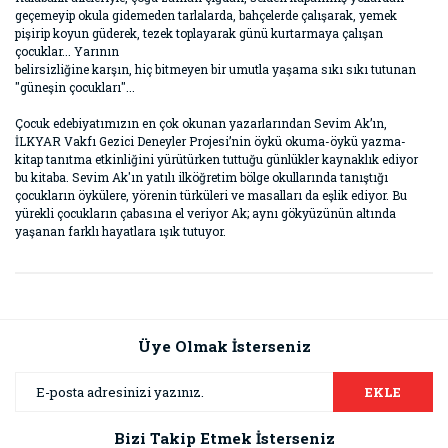
geçemeyip okula gidemeden tarlalarda, bahçelerde çalışarak, yemek
pişirip koyun güderek, tezek toplayarak günü kurtarmaya çalışan
çocuklar... Yarının
belirsizliğine karşın, hiç bitmeyen bir umutla yaşama sıkı sıkı tutunan
"güneşin çocukları"...
Çocuk edebiyatımızın en çok okunan yazarlarından Sevim Ak’ın,
İLKYAR Vakfı Gezici Deneyler Projesi’nin öykü okuma-öykü yazma-
kitap tanıtma etkinliğini yürütürken tuttuğu günlükler kaynaklık ediyor
bu kitaba. Sevim Ak'ın yatılı ilköğretim bölge okullarında tanıştığı
çocukların öykülere, yörenin türküleri ve masalları da eşlik ediyor. Bu
yürekli çocukların çabasına el veriyor Ak; aynı gökyüzünün altında
yaşanan farklı hayatlara ışık tutuyor.
Bu ürünün fiyat bilgisi, resim, ürün açıklamalarında ve diğer
konularda yetersiz gördüğünüz noktaları öneri formunu
Bu ürüne ilk yorumu siz yapın!
kullanarak tarafımıza iletebilirsiniz.
Görüş ve önerileriniz için teşekkür ederiz.
Üye Olmak İsterseniz
Yorum Yaz
Ürün resmi kalitesiz, bozuk veya görüntülenemiyor.
EKLE
Ürün açıklamasında eksik bilgiler bulunuyor.
Bizi Takip Etmek İsterseniz
Ürün bilgilerinde hatalar bulunuyor.