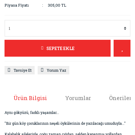
Piyasa Fiyatı
305,00 TL
SEPETE EKLE
Tavsiye Et
Yorum Yaz
Ürün Bilgisi
Yorumlar
Önerileri
Aynı gökyüzü, farklı yaşamlar...
"Bir gün köy çocuklarının neşeli öykülerinin de yazılacağı umuduyla..."
Kalabalık aileleriyle, çoğu zaman çığdan, selden kapanmış yollardan