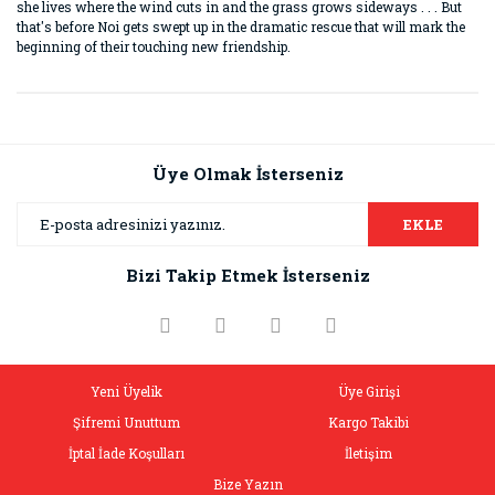
she lives where the wind cuts in and the grass grows sideways . . . But
that's before Noi gets swept up in the dramatic rescue that will mark the
beginning of their touching new friendship.
Bu ürünün fiyat bilgisi, resim, ürün açıklamalarında ve diğer
konularda yetersiz gördüğünüz noktaları öneri formunu
Bu ürüne ilk yorumu siz yapın!
kullanarak tarafımıza iletebilirsiniz.
Görüş ve önerileriniz için teşekkür ederiz.
Üye Olmak İsterseniz
Yorum Yaz
Ürün resmi kalitesiz, bozuk veya görüntülenemiyor.
EKLE
Ürün açıklamasında eksik bilgiler bulunuyor.
Bizi Takip Etmek İsterseniz
Ürün bilgilerinde hatalar bulunuyor.
Ürün fiyatı diğer sitelerden daha pahalı.
Bu ürüne benzer farklı alternatifler olmalı.
Yeni Üyelik
Üye Girişi
Şifremi Unuttum
Kargo Takibi
İptal İade Koşulları
İletişim
Bize Yazın
Gönder