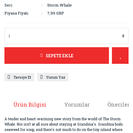
Seri
Storm Whale
Piyasa Fiyatı
7,99 GBP
SEPETE EKLE
Tavsiye Et
Yorum Yaz
Ürün Bilgisi
Yorumlar
Önerileri
A tender and heart-warming new story from the world of The Storm
Whale. Noi isn't at all sure about staying at Grandma's. Grandma boils
seaweed for soup, and there's not much to do on the tiny island where