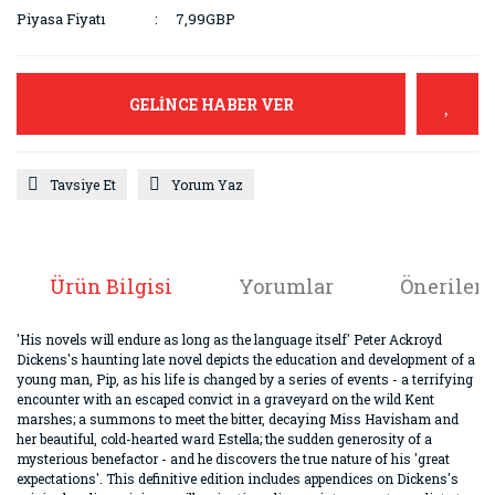
Piyasa Fiyatı
7,99GBP
GELİNCE HABER VER
Tavsiye Et
Yorum Yaz
Ürün Bilgisi
Yorumlar
Önerileri
'His novels will endure as long as the language itself' Peter Ackroyd
Dickens's haunting late novel depicts the education and development of a
young man, Pip, as his life is changed by a series of events - a terrifying
encounter with an escaped convict in a graveyard on the wild Kent
marshes; a summons to meet the bitter, decaying Miss Havisham and
her beautiful, cold-hearted ward Estella; the sudden generosity of a
mysterious benefactor - and he discovers the true nature of his 'great
expectations'. This definitive edition includes appendices on Dickens's