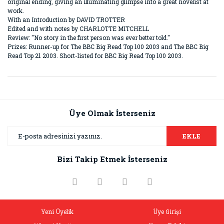
original ending, giving an illuminating glimpse into a great novelist at
work.
With an Introduction by DAVID TROTTER
Edited and with notes by CHARLOTTE MITCHELL
Review: "No story in the first person was ever better told."
Prizes: Runner-up for The BBC Big Read Top 100 2003 and The BBC Big
Read Top 21 2003. Short-listed for BBC Big Read Top 100 2003.
Bu ürünün fiyat bilgisi, resim, ürün açıklamalarında ve diğer
konularda yetersiz gördüğünüz noktaları öneri formunu
Bu ürüne ilk yorumu siz yapın!
kullanarak tarafımıza iletebilirsiniz.
Görüş ve önerileriniz için teşekkür ederiz.
Üye Olmak İsterseniz
Yorum Yaz
Ürün resmi kalitesiz, bozuk veya görüntülenemiyor.
EKLE
Ürün açıklamasında eksik bilgiler bulunuyor.
Bizi Takip Etmek İsterseniz
Ürün bilgilerinde hatalar bulunuyor.
Ürün fiyatı diğer sitelerden daha pahalı.
Bu ürüne benzer farklı alternatifler olmalı.
Yeni Üyelik
Üye Girişi