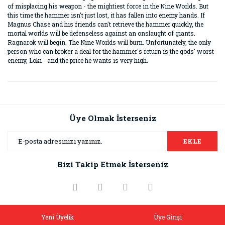
of misplacing his weapon - the mightiest force in the Nine Worlds. But
this time the hammer isn't just lost, it has fallen into enemy hands. If
Magnus Chase and his friends can't retrieve the hammer quickly, the
mortal worlds will be defenseless against an onslaught of giants.
Ragnarok will begin. The Nine Worlds will burn. Unfortunately, the only
person who can broker a deal for the hammer's return is the gods' worst
enemy, Loki - and the price he wants is very high.
Bu ürünün fiyat bilgisi, resim, ürün açıklamalarında ve diğer
konularda yetersiz gördüğünüz noktaları öneri formunu
Bu ürüne ilk yorumu siz yapın!
kullanarak tarafımıza iletebilirsiniz.
Görüş ve önerileriniz için teşekkür ederiz.
Üye Olmak İsterseniz
Yorum Yaz
Ürün resmi kalitesiz, bozuk veya görüntülenemiyor.
EKLE
Ürün açıklamasında eksik bilgiler bulunuyor.
Bizi Takip Etmek İsterseniz
Ürün bilgilerinde hatalar bulunuyor.
Ürün fiyatı diğer sitelerden daha pahalı.
Bu ürüne benzer farklı alternatifler olmalı.
Yeni Üyelik
Üye Girişi