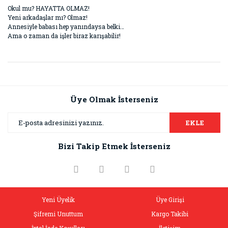
Okul mu? HAYATTA OLMAZ!
Yeni arkadaşlar mı? Olmaz!
Annesiyle babası hep yanındaysa belki…
Ama o zaman da işler biraz karışabilir!
Bu ürünün fiyat bilgisi, resim, ürün açıklamalarında ve diğer
konularda yetersiz gördüğünüz noktaları öneri formunu
Bu ürüne ilk yorumu siz yapın!
kullanarak tarafımıza iletebilirsiniz.
Görüş ve önerileriniz için teşekkür ederiz.
Üye Olmak İsterseniz
Yorum Yaz
Ürün resmi kalitesiz, bozuk veya görüntülenemiyor.
EKLE
Ürün açıklamasında eksik bilgiler bulunuyor.
Bizi Takip Etmek İsterseniz
Ürün bilgilerinde hatalar bulunuyor.
Ürün fiyatı diğer sitelerden daha pahalı.
Bu ürüne benzer farklı alternatifler olmalı.
Yeni Üyelik
Üye Girişi
Şifremi Unuttum
Kargo Takibi