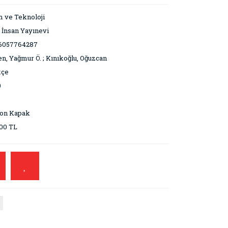
m ve Teknoloji
 İnsan Yayınevi
6057764287
n, Yağmur Ö. ; Kınıkoğlu, Oğuzcan
kçe
0
ton Kapak
00 TL