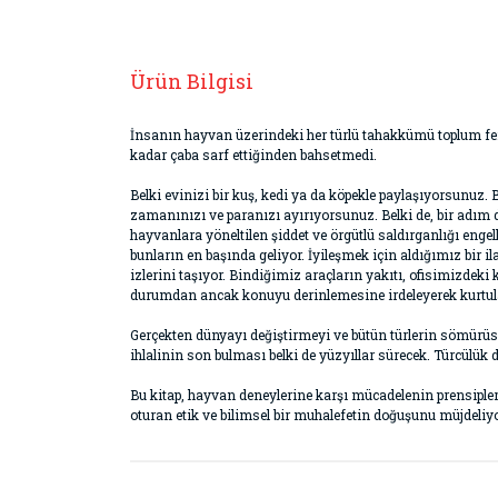
Ürün Bilgisi
İnsanın hayvan üzerindeki her türlü tahakkümü toplum fert
kadar çaba sarf ettiğinden bahsetmedi.
Belki evinizi bir kuş, kedi ya da köpekle paylaşıyorsunuz
zamanınızı ve paranızı ayırıyorsunuz. Belki de, bir adım d
hayvanlara yöneltilen şiddet ve örgütlü saldırganlığı eng
bunların en başında geliyor. İyileşmek için aldığımız bir 
izlerini taşıyor. Bindiğimiz araçların yakıtı, ofisimiz
durumdan ancak konuyu derinlemesine irdeleyerek kurtula
Gerçekten dünyayı değiştirmeyi ve bütün türlerin sömürüsü
ihlalinin son bulması belki de yüzyıllar sürecek. Türcülük du
Bu kitap, hayvan deneylerine karşı mücadelenin prensipleri
oturan etik ve bilimsel bir muhalefetin doğuşunu müjdeliyo
Bu ürünün fiyat bilgisi, resim, ürün açıklamaların
Görüş ve önerileriniz için teşekkür ederiz.