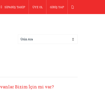
SİPARİŞ TAKİP
ÜYE OL
GİRİŞ YAP
vanlar Bizim İçin mi var?