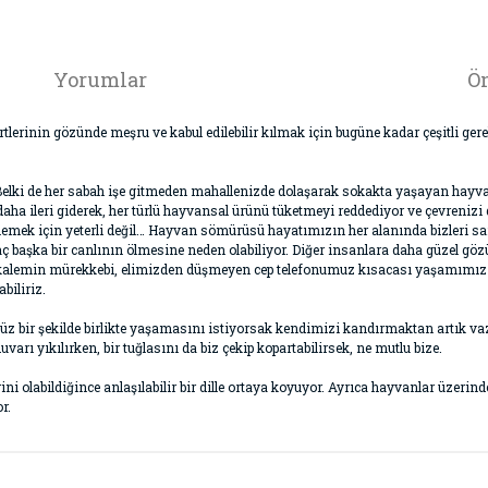
Yorumlar
Ön
lerinin gözünde meşru ve kabul edilebilir kılmak için bugüne kadar çeşitli gere
. Belki de her sabah işe gitmeden mahallenizde dolaşarak sokakta yaşayan hayva
aha ileri giderek, her türlü hayvansal ürünü tüketmeyi reddediyor ve çevrenizi
ellemek için yeterli değil… Hayvan sömürüsü hayatımızın her alanında bizleri 
ilaç başka bir canlının ölmesine neden olabiliyor. Diğer insanlara daha güzel gö
deki kalemin mürekkebi, elimizden düşmeyen cep telefonumuz kısacası yaşamımı
biliriz.
z bir şekilde birlikte yaşamasını istiyorsak kendimizi kandırmaktan artık vaz
varı yıkılırken, bir tuğlasını da biz çekip kopartabilirsek, ne mutlu bize.
ni olabildiğince anlaşılabilir bir dille ortaya koyuyor. Ayrıca hayvanlar üzer
r.
da ve diğer konularda yetersiz gördüğünüz noktaları öneri formunu kullana