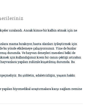
erileriniz
kçeler sıralandı. Ancak kimse bir kalbin atmak için ne
nlara mama bırakıyor; hasta olanları iyileştirmek için
 de bu yönde etkilemeye çalışıyorsunuz. Yine de bunlar
sarmış durumda. Ve hayvan deneyleri meselesi belki de
zükmek için kullandığımız krem bir canın çektiği ıstırabın
z hayvanlara yapılan zulümle kuşatılmış durumda. Bu
geçmeliyiz. Bu şiddetin, adaletsizliğin, yaşam hakkı
inde yapılan biyomedikal araştırmalara karşı sağlam zemine
rak tarafımıza iletebilirsiniz.