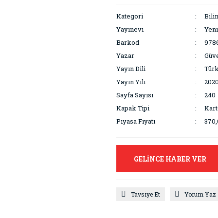
Kategori
Bili
Yayınevi
Yeni
Barkod
978
Yazar
Güve
Yayın Dili
Tür
Yayın Yılı
202
Sayfa Sayısı
240
Kapak Tipi
Kar
Piyasa Fiyatı
370,
GELİNCE HABER VER
Tavsiye Et
Yorum Yaz