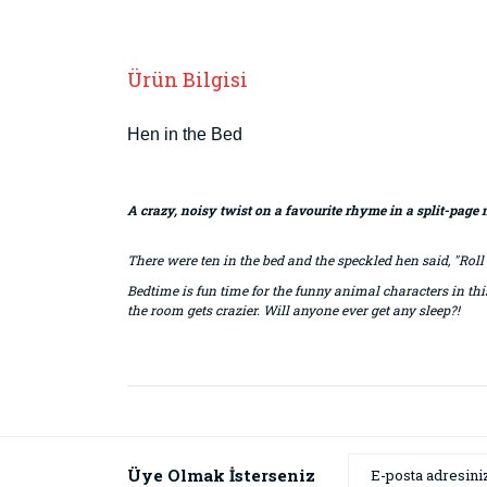
Ürün Bilgisi
Hen in the Bed
A crazy, noisy twist on a favourite rhyme in a split-page 
There were ten in the bed and the speckled hen said, "Roll ov
Bedtime is fun time for the funny animal characters in thi
the room gets crazier. Will anyone
ever
get any sleep?!
Bu ürünün fiyat bilgisi, resim, ürün açıklamaların
Görüş ve önerileriniz için teşekkür ederiz.
Ürün resmi kalitesiz, bozuk veya görüntülenemiyor
Üye Olmak İsterseniz