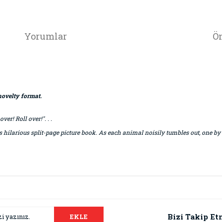
Yorumlar
Ön
novelty format.
er! Roll over!". . .
s hilarious split-page picture book. As each animal noisily tumbles out, one by
da ve diğer konularda yetersiz gördüğünüz noktaları öneri formunu kullana
Bu ürüne ilk yorumu siz yapın!
.
Bizi Takip Et
EKLE