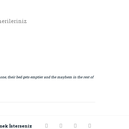
erileriniz
 one, their bed gets emptier and the mayhem in the rest of
rak tarafımıza iletebilirsiniz.
mek İsterseniz