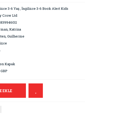
lizce 3-6 Yaş
,
İngilizce 3-6 Book Alert Kids
y Crow Ltd
1839946011
man, Katrina
ten, Guilherme
lizce
4
ton Kapak
9 GBP
E EKLE