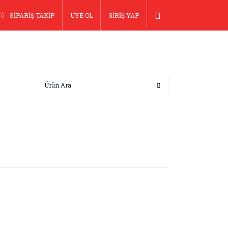
SİPARİŞ TAKİP
ÜYE OL
GİRİŞ YAP