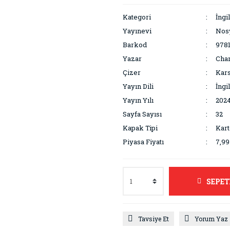
Kategori
İngi
Yayınevi
Nos
Barkod
978
Yazar
Char
Çizer
Kars
Yayın Dili
İngi
Yayın Yılı
202
Sayfa Sayısı
32
Kapak Tipi
Kar
Piyasa Fiyatı
7,9
SEPET
Tavsiye Et
Yorum Yaz