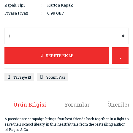
Kapak Tipi
Karton Kapak
Piyasa Fiyatı
6,99 GBP
SEPETE EKLE
Tavsiye Et
Yorum Yaz
Ürün Bilgisi
Yorumlar
Önerileri
A passionate campaign brings four best friends back together in a fight to
save their school library in this heartfelt tale from the bestselling author
of Pages & Co.