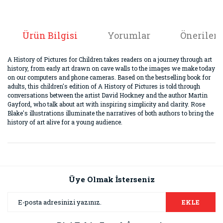
Spor
Süreli Yayınlar
Ürün Bilgisi
Yorumlar
Önerileri
Tarih
A History of Pictures for Children takes readers on a journey through art
history, from early art drawn on cave walls to the images we make today
Toplumsal Cinsiyet Çalışmaları
on our computers and phone cameras. Based on the bestselling book for
adults, this children's edition of A History of Pictures is told through
Türkiye Üzerine Çalışmalar
conversations between the artist David Hockney and the author Martin
Gayford, who talk about art with inspiring simplicity and clarity. Rose
Yaşama Sanatı ve Sağlık
Blake's illustrations illuminate the narratives of both authors to bring the
history of art alive for a young audience.
Yiyecek ve İçecek
Bu ürünün fiyat bilgisi, resim, ürün açıklamalarında ve diğer
Yunan ve Latin Dili
konularda yetersiz gördüğünüz noktaları öneri formunu
Bu ürüne ilk yorumu siz yapın!
kullanarak tarafımıza iletebilirsiniz.
Görüş ve önerileriniz için teşekkür ederiz.
Üye Olmak İsterseniz
Yorum Yaz
Ürün resmi kalitesiz, bozuk veya görüntülenemiyor.
EKLE
Ürün açıklamasında eksik bilgiler bulunuyor.