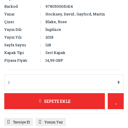
Barkod
9780500651414
Mimarlık ve Kentleşme
Yazar
Hockney, David ; Gayford, Martin
Mitoloji
Çizer
Blake, Rose
Yayın Dili
İngilizce
Moda ve Tekstil
Yayın Yılı
2018
Psikoloji
Sayfa Sayısı
128
Kapak Tipi
Sert Kapak
Referans Kitapları
Piyasa Fiyatı
14,99 GBP
Seyahat ve Seyahat Edebiyatı
Şiir, Tiyatro ve Eleştiri
Sinema
Siyaset Bilimi
SEPETE EKLE
Sosyal Bilimler
Sosyoloji
Tavsiye Et
Yorum Yaz