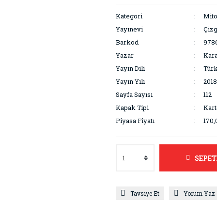
Kategori
Mito
Yayınevi
Çizg
Barkod
9786
Yazar
Kara
Yayın Dili
Tür
Yayın Yılı
2018
Sayfa Sayısı
112
Kapak Tipi
Kar
Piyasa Fiyatı
170,
SEPET
Tavsiye Et
Yorum Yaz