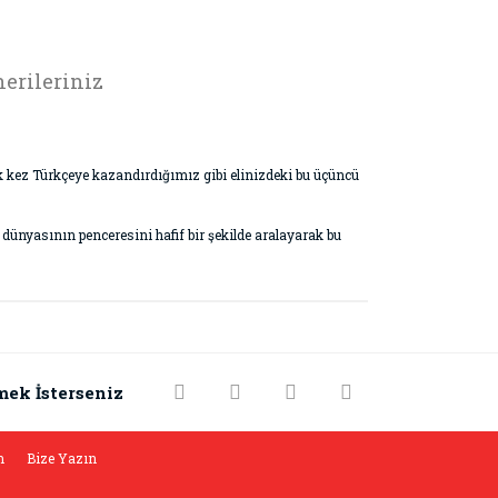
erileriniz
 ilk kez Türkçeye kazandırdığımız gibi elinizdeki bu üçüncü
t dünyasının penceresini hafif bir şekilde aralayarak bu
rak tarafımıza iletebilirsiniz.
mek İsterseniz
m
Bize Yazın