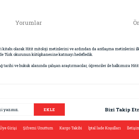
Yorumlar
Ön
viri kitabı olarak Hitit mitoloji metinlerini ve ardından da antlaşma metinlerini
nde Türk okurunun kütüphanesine katmayı hedefledik.
ağ tarihi ve hukuk alanında çalışan araştırmacılar, öğrenciler ile halkımıza Hiti
da ve diğer konularda yetersiz gördüğünüz noktaları öneri formunu kullana
Bu ürüne ilk yorumu siz yapın!
.
Bizi Takip Et
EKLE
Yorum Yaz
Üye Girişi
Şifremi Unuttum
Kargo Takibi
İptal İade Koşulları
İletişi