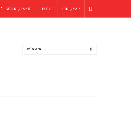
SİPARİŞ TAKİP
ÜYE OL
GİRİŞ YAP