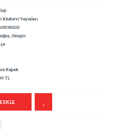
loji
i Kitabevi Yayınları
051961101
uğuz, Güngör
kçe
ton Kapak
00 TL
E EKLE