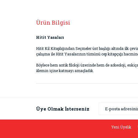
Ürün Bilgisi
Hitit Yasaları
Hitit Kil Kitaplığından Seçmeler üst başlığı altında ilk çe
çalışma ile Hitit Yasalarının tümünü cep kitapçığı hacmi
Böylece hem antik filoloji üzerinde hem de arkeoloji, eskiç
âlemin içine katmayı amaçladık.
Bu ürünün fiyat bilgisi, resim, ürün açıklamaların
Görüş ve önerileriniz için teşekkür ederiz.
Ürün resmi kalitesiz, bozuk veya görüntülenemiyor
Üye Olmak İsterseniz
Ürün açıklamasında eksik bilgiler bulunuyor.
Ürün bilgilerinde hatalar bulunuyor.
Yeni Üyelik
Ürün fiyatı diğer sitelerden daha pahalı.