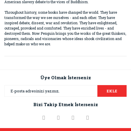
American slavery debate to the vices of Buddhism.
Throughout history, some books have changed the world. They have
transformed the way we see ourselves - and each other. They have
inspired debate, dissent, war and revolution. They have enlightened,
outraged, provoked and comforted. They have enriched lives - and
destroyed them. Now Penguin brings you the works of the great thinkers,
pioneers, radicals and visionaries whose ideas shook civilization and
helped make us who we are.
Bu ürünün fiyat bilgisi, resim, ürün açıklamalarında ve diğer
konularda yetersiz gördüğünüz noktaları öneri formunu
Bu ürüne ilk yorumu siz yapın!
kullanarak tarafımıza iletebilirsiniz.
Görüş ve önerileriniz için teşekkür ederiz.
Üye Olmak İsterseniz
Yorum Yaz
Ürün resmi kalitesiz, bozuk veya görüntülenemiyor.
EKLE
Ürün açıklamasında eksik bilgiler bulunuyor.
Bizi Takip Etmek İsterseniz
Ürün bilgilerinde hatalar bulunuyor.
Ürün fiyatı diğer sitelerden daha pahalı.
Bu ürüne benzer farklı alternatifler olmalı.