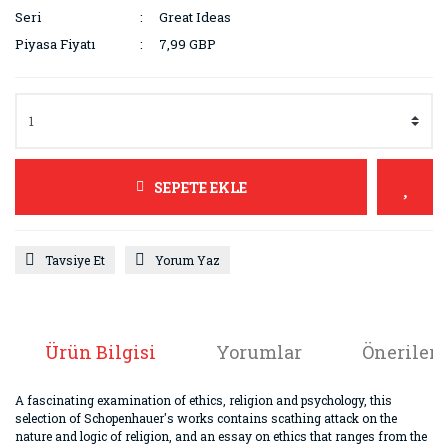
Seri
Great Ideas
Piyasa Fiyatı
7,99 GBP
SEPETE EKLE
Tavsiye Et
Yorum Yaz
Ürün Bilgisi
Yorumlar
Önerileri
A fascinating examination of ethics, religion and psychology, this
selection of Schopenhauer's works contains scathing attack on the
nature and logic of religion, and an essay on ethics that ranges from the