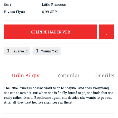
Seri
Little Princess
Piyasa Fiyatı
6,99 GBP
GELİNCE HABER VER
Tavsiye Et
Yorum Yaz
Ürün Bilgisi
Yorumlar
Önerileri
The Little Princess doesn't want to go to hospital, and does everything
she can to avoid it. But when she is finally forced to go, she finds that she
really rather likes it. Back home again, she decides she wants to go back.
After all, they treat her like a princess in there!
Bu ürünün fiyat bilgisi, resim, ürün açıklamalarında ve diğer