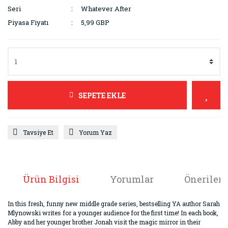
Seri
Whatever After
Piyasa Fiyatı
5,99 GBP
SEPETE EKLE
Tavsiye Et
Yorum Yaz
Ürün Bilgisi
Yorumlar
Önerileri
In this fresh, funny new middle grade series, bestselling YA author Sarah
Mlynowski writes for a younger audience for the first time! In each book,
Abby and her younger brother Jonah visit the magic mirror in their