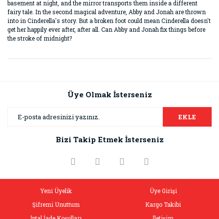
basement at night, and the mirror transports them inside a different
fairy tale. In the second magical adventure, Abby and Jonah are thrown
into in Cinderella's story. But a broken foot could mean Cinderella doesn't
get her happily ever after, after all. Can Abby and Jonah fix things before
the stroke of midnight?
Bu ürünün fiyat bilgisi, resim, ürün açıklamalarında ve diğer
konularda yetersiz gördüğünüz noktaları öneri formunu
Bu ürüne ilk yorumu siz yapın!
kullanarak tarafımıza iletebilirsiniz.
Görüş ve önerileriniz için teşekkür ederiz.
Üye Olmak İsterseniz
Yorum Yaz
Ürün resmi kalitesiz, bozuk veya görüntülenemiyor.
EKLE
Ürün açıklamasında eksik bilgiler bulunuyor.
Bizi Takip Etmek İsterseniz
Ürün bilgilerinde hatalar bulunuyor.
Ürün fiyatı diğer sitelerden daha pahalı.
Bu ürüne benzer farklı alternatifler olmalı.
Yeni Üyelik
Üye Girişi
Şifremi Unuttum
Kargo Takibi
İptal İade Koşulları
İletişim