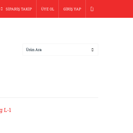
SİPARİŞ TAKİP
ÜYE OL
GİRİŞ YAP
g L-1