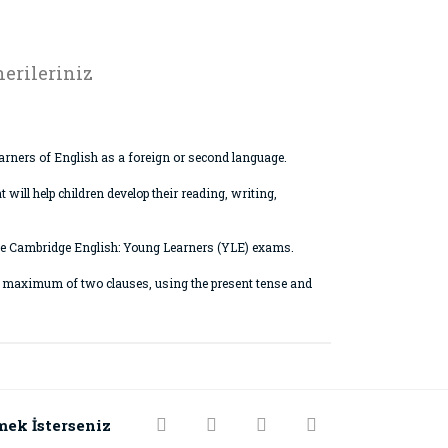
erileriniz
earners of English as a foreign or second language.
 will help children develop their reading, writing,
 the Cambridge English: Young Learners (YLE) exams.
 a maximum of two clauses, using the present tense and
rak tarafımıza iletebilirsiniz.
mek İsterseniz