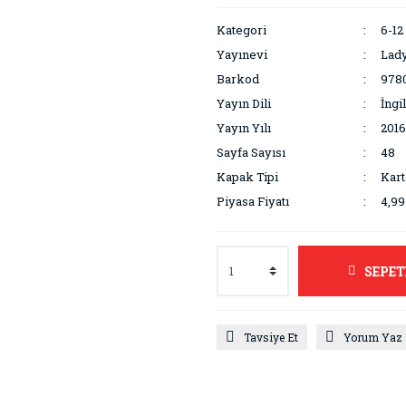
Kategori
6-12
Yayınevi
Lad
Barkod
978
Yayın Dili
İngi
Yayın Yılı
2016
Sayfa Sayısı
48
Kapak Tipi
Kar
Piyasa Fiyatı
4,9
SEPET
Tavsiye Et
Yorum Yaz