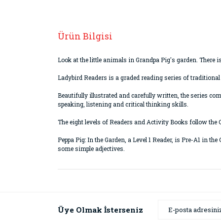
Ürün Bilgisi
Look at the little animals in Grandpa Pig's garden. There is
Ladybird Readers is a graded reading series of traditional
Beautifully illustrated and carefully written, the series co
speaking, listening and critical thinking skills.
The eight levels of Readers and Activity Books follow th
Peppa Pig: In the Garden, a Level 1 Reader, is Pre-A1 in
some simple adjectives.
Bu ürünün fiyat bilgisi, resim, ürün açıklamaların
Görüş ve önerileriniz için teşekkür ederiz.
Ürün resmi kalitesiz, bozuk veya görüntülenemiyor
Üye Olmak İsterseniz