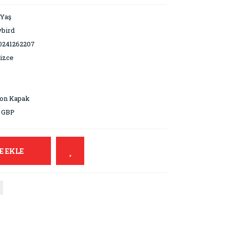
 Yaş
ybird
0241262207
lizce
ton Kapak
9 GBP
E EKLE