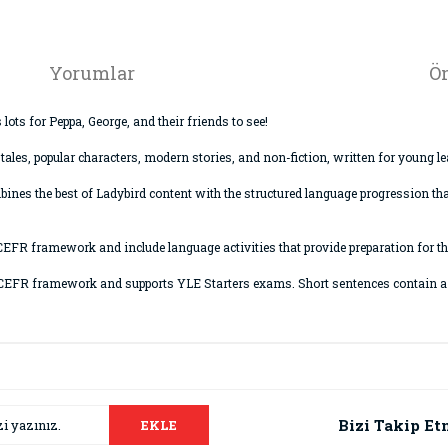
Yorumlar
Ön
 lots for Peppa, George, and their friends to see!
 tales, popular characters, modern stories, and non-fiction, written for young l
mbines the best of Ladybird content with the structured language progression that
e CEFR framework and include language activities that provide preparation for
 the CEFR framework and supports YLE Starters exams. Short sentences contain
da ve diğer konularda yetersiz gördüğünüz noktaları öneri formunu kullana
Bu ürüne ilk yorumu siz yapın!
.
Bizi Takip Et
EKLE
Yorum Yaz