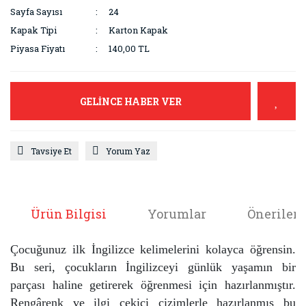
Sayfa Sayısı
24
Kapak Tipi
Karton Kapak
Piyasa Fiyatı
140,00 TL
GELİNCE HABER VER
Tavsiye Et
Yorum Yaz
Ürün Bilgisi
Yorumlar
Önerileri
Çocuğunuz ilk İngilizce kelimelerini kolayca öğrensin.
Bu seri, çocukların İngilizceyi günlük yaşamın bir
parçası haline getirerek öğrenmesi için hazırlanmıştır.
Rengârenk ve ilgi çekici çizimlerle hazırlanmış bu