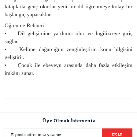
kitaplarla genç okurlar yeni bir dil öğrenmeye kolay bir
başlangıç yapacaklar.
Öğrenme Rehberi
• Dil gelişimine yardımcı olur ve İngilizceye giriş
sağlar
• Kelime dağarcığını zenginleştirir, konu bilgisini
geliştirir.
• Çocuk ile ebeveyn arasında daha fazla etkileşim
imkânı sunar.
Bu ürünün fiyat bilgisi, resim, ürün açıklamalarında ve diğer
konularda yetersiz gördüğünüz noktaları öneri formunu
Bu ürüne ilk yorumu siz yapın!
kullanarak tarafımıza iletebilirsiniz.
Görüş ve önerileriniz için teşekkür ederiz.
Üye Olmak İsterseniz
Yorum Yaz
Ürün resmi kalitesiz, bozuk veya görüntülenemiyor.
EKLE