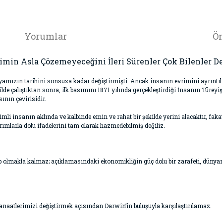
Yorumlar
Ön
imin Asla Çözemeyeceğini İleri Sürenler Çok Bilenler De
amızın tarihini sonsuza kadar değiştirmişti. Ancak insanın evrimini ayrıntıla
de çalıştıktan sonra, ilk basımını 1871 yılında gerçekleştirdiği İnsanın Türeyişi
ının çevirisidir.
li insanın aklında ve kalbinde emin ve rahat bir şekilde yerini alacaktır, fa
larla dolu ifadelerini tam olarak hazmedebilmiş değiliz.
olmakla kalmaz; açıklamasındaki ekonomikliğin güç dolu bir zarafeti, dünyanı
kanaatlerimizi değiştirmek açısından Darwin’in buluşuyla karşılaştırılamaz.