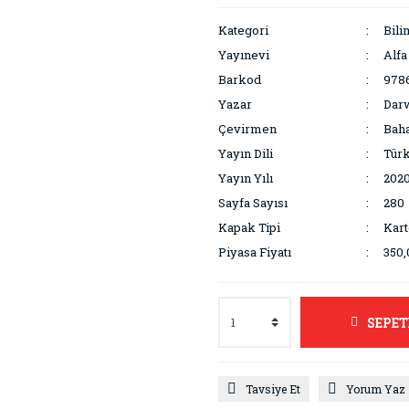
Kategori
Bili
Yayınevi
Alfa
Barkod
978
Yazar
Darw
Çevirmen
Baha
Yayın Dili
Tür
Yayın Yılı
202
Sayfa Sayısı
280
Kapak Tipi
Kar
Piyasa Fiyatı
350,
SEPET
Tavsiye Et
Yorum Yaz