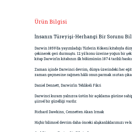
Ürün Bilgisi
İnsanın Türeyişi-Herhangi Bir Sorunu Bil
Darwin 1859’da yayımladığı Türlerin Kökeni kitabıyla düny
çekinerek geri durmuştu. 12 yıl konu üzerine yoğun bir şekil
kitap Darwin’in kitabının ilk bölümünün 1874 tarihli baskıs
Zaman içinde Darwinci devrim, dünya üzerindeki her eğitim
zaman geçmesine rağmen hâlâ onun parmak ısırtan çıkarım
Daniel Dennett, Darwin’in Tehlikeli Fikri
Darwinci kuram yalnızca üstün bir açıklama gücüne sahip 
şiirsel bir güzelliği vardır.
Richard Dawkins, Cennetten Akan Irmak
Hiçbir bilimsel devrim daha önceki alışkanlıklarımızı ve 