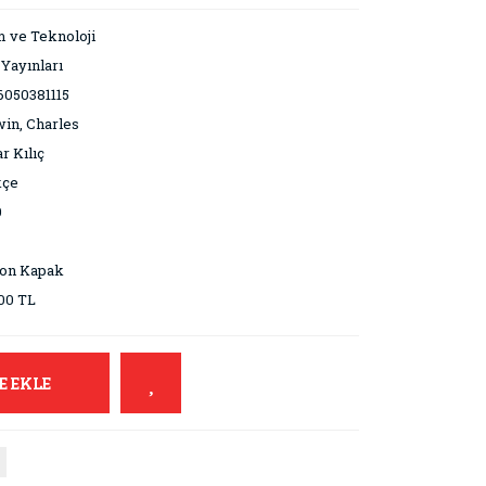
m ve Teknoloji
 Yayınları
6050381115
in, Charles
r Kılıç
kçe
0
ton Kapak
00 TL
E EKLE