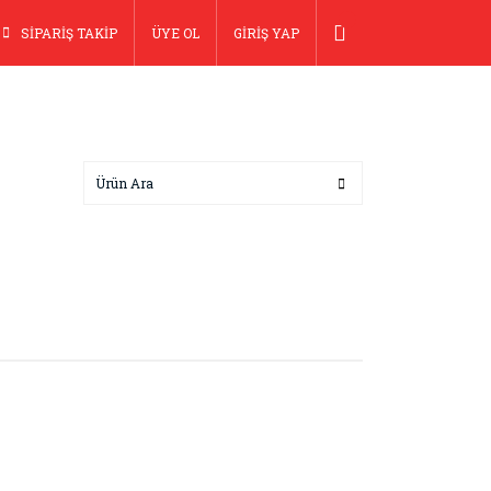
SİPARİŞ TAKİP
ÜYE OL
GİRİŞ YAP