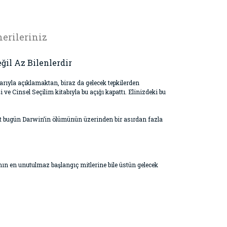
erileriniz
ğil Az Bilenlerdir
rıyla açıklamaktan, biraz da gelecek tepkilerden
 ve Cinsel Seçilim kitabıyla bu açığı kapattı. Elinizdeki bu
kat bugün Darwin’in ölümünün üzerinden bir asırdan fazla
n en unutulmaz başlangıç mitlerine bile üstün gelecek