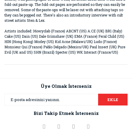
fold-out paste-up. The fold-out pages are perforated so they can easily be
removed. Some of the paste-ups will be laser cut with attaching tags so
they can be popped out. There's also an introductory interview with cult
street artists Sten & Lex.
Artists included: 36recyclab (France) ABCNT (US) A.CE (UK) BR1 (Italy)
Cake (US) Dain (US) Dale Grimshaw (UK) EMA (France) Feral Child (US)
HIN (Hong Kong) Morley (US) Kid Acne (Malawi/UK) Ludo (France)
Monsieur Qui (France) Pablo Delgado (Mexico/UK) Paul Insect (UK) Pure
Evil (UK and US) SHN (Brazil) Specter (US) WK Interact (France/US)
Bu ürünün fiyat bilgisi, resim, ürün açıklamalarında ve diğer
konularda yetersiz gördüğünüz noktaları öneri formunu
Bu ürüne ilk yorumu siz yapın!
kullanarak tarafımıza iletebilirsiniz.
Görüş ve önerileriniz için teşekkür ederiz.
Üye Olmak İsterseniz
Yorum Yaz
Ürün resmi kalitesiz, bozuk veya görüntülenemiyor.
EKLE
Ürün açıklamasında eksik bilgiler bulunuyor.
Bizi Takip Etmek İsterseniz
Ürün bilgilerinde hatalar bulunuyor.
Ürün fiyatı diğer sitelerden daha pahalı.
Bu ürüne benzer farklı alternatifler olmalı.