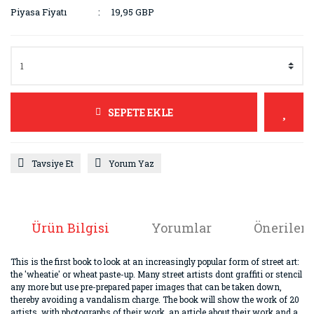
Piyasa Fiyatı
19,95 GBP
SEPETE EKLE
Tavsiye Et
Yorum Yaz
Ürün Bilgisi
Yorumlar
Önerileri
This is the first book to look at an increasingly popular form of street art:
the 'wheatie' or wheat paste-up. Many street artists dont graffiti or stencil
any more but use pre-prepared paper images that can be taken down,
thereby avoiding a vandalism charge. The book will show the work of 20
artists, with photographs of their work, an article about their work and a