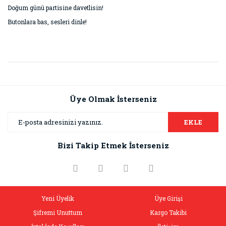
Doğum günü partisine davetlisin!
Butonlara bas, sesleri dinle!
Bu ürünün fiyat bilgisi, resim, ürün açıklamalarında ve diğer
konularda yetersiz gördüğünüz noktaları öneri formunu
Bu ürüne ilk yorumu siz yapın!
kullanarak tarafımıza iletebilirsiniz.
Görüş ve önerileriniz için teşekkür ederiz.
Üye Olmak İsterseniz
Yorum Yaz
Ürün resmi kalitesiz, bozuk veya görüntülenemiyor.
EKLE
Ürün açıklamasında eksik bilgiler bulunuyor.
Bizi Takip Etmek İsterseniz
Ürün bilgilerinde hatalar bulunuyor.
Ürün fiyatı diğer sitelerden daha pahalı.
Bu ürüne benzer farklı alternatifler olmalı.
Yeni Üyelik
Üye Girişi
Şifremi Unuttum
Kargo Takibi