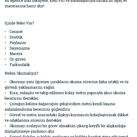
Bu eğlence dolu hikâyede, Kedi Piti ve arkadaşlarıyla harika bir ağaç ev
macerasına hazır olur!
İçinde Neler Var?
• Cesaret
• Dostluk
• Paylaşım
• Dayanışma
• Macera
• Öz güven
• Farkındalık
Neden Okumalıyız?
• Okumayı yeni öğrenen çocukların okuma sürecine daha istekli ve öz
güvenli yaklaşmasını sağlar.
• Kısa, anlaşılır ve takip edilmesi kolay metin yapısıyla akıcı okuma
becerisini destekler.
• Çocuğun kelime dağarcığını geliştirirken metni kendi başına
anlamlandırma becerisini güçlendirir.
• Görsel ve metin arasındaki ilişkiyi kurmasını kolaylaştırarak dikkat
ve odaklanma süresini destekler.
• Okumayı zorlayıcı bir görev olmaktan çıkarıp keyifli bir alışkanlığa
dönüştürmeye yardımcı olur.
• Sosyal ilişkiler, iş birliği, paylaşma ve birlikte hareket etme gibi temel