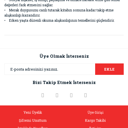
değerleri fark etmesini sağlar.
• Merak duygusunu canlı tutarak kitabın sonuna kadar takip etme
alışkanlığı kazandırır.
• Erken yaşta düzenli okuma alışkanlığının temellerini güçlendirir.
Bu ürünün fiyat bilgisi, resim, ürün açıklamalarında ve diğer
konularda yetersiz gördüğünüz noktaları öneri formunu
Bu ürüne ilk yorumu siz yapın!
kullanarak tarafımıza iletebilirsiniz.
Görüş ve önerileriniz için teşekkür ederiz.
Üye Olmak İsterseniz
Yorum Yaz
Ürün resmi kalitesiz, bozuk veya görüntülenemiyor.
EKLE
Ürün açıklamasında eksik bilgiler bulunuyor.
Bizi Takip Etmek İsterseniz
Ürün bilgilerinde hatalar bulunuyor.
Ürün fiyatı diğer sitelerden daha pahalı.
Bu ürüne benzer farklı alternatifler olmalı.
Yeni Üyelik
Üye Girişi
Şifremi Unuttum
Kargo Takibi