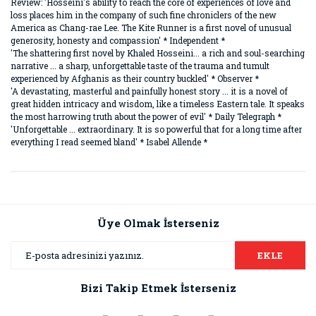
Review: 'Hosseini's ability to reach the core of experiences of love and
loss places him in the company of such fine chroniclers of the new
America as Chang-rae Lee. The Kite Runner is a first novel of unusual
generosity, honesty and compassion' * Independent *
'The shattering first novel by Khaled Hosseini... a rich and soul-searching
narrative ... a sharp, unforgettable taste of the trauma and tumult
experienced by Afghanis as their country buckled' * Observer *
'A devastating, masterful and painfully honest story ... it is a novel of
great hidden intricacy and wisdom, like a timeless Eastern tale. It speaks
the most harrowing truth about the power of evil' * Daily Telegraph *
'Unforgettable ... extraordinary. It is so powerful that for a long time after
everything I read seemed bland' * Isabel Allende *
Bu ürünün fiyat bilgisi, resim, ürün açıklamalarında ve diğer
konularda yetersiz gördüğünüz noktaları öneri formunu
Bu ürüne ilk yorumu siz yapın!
kullanarak tarafımıza iletebilirsiniz.
Görüş ve önerileriniz için teşekkür ederiz.
Üye Olmak İsterseniz
Yorum Yaz
Ürün resmi kalitesiz, bozuk veya görüntülenemiyor.
EKLE
Ürün açıklamasında eksik bilgiler bulunuyor.
Bizi Takip Etmek İsterseniz
Ürün bilgilerinde hatalar bulunuyor.
Ürün fiyatı diğer sitelerden daha pahalı.