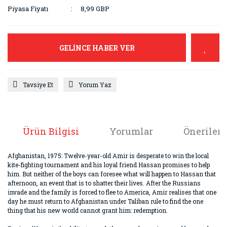
Piyasa Fiyatı
8,99 GBP
GELİNCE HABER VER
Tavsiye Et
Yorum Yaz
Ürün Bilgisi
Yorumlar
Önerileri
Afghanistan, 1975: Twelve-year-old Amir is desperate to win the local
kite-fighting tournament and his loyal friend Hassan promises to help
him. But neither of the boys can foresee what will happen to Hassan that
afternoon, an event that is to shatter their lives. After the Russians
invade and the family is forced to flee to America, Amir realises that one
day he must return to Afghanistan under Taliban rule to find the one
thing that his new world cannot grant him: redemption.