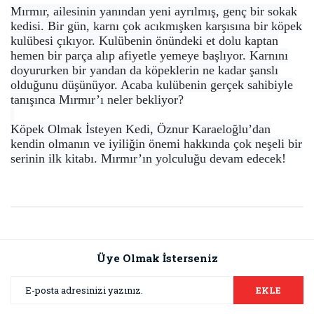
Mırmır, ailesinin yanından yeni ayrılmış, genç bir sokak
kedisi. Bir gün, karnı çok acıkmışken karşısına bir köpek
kulübesi çıkıyor. Kulübenin önündeki et dolu kaptan
hemen bir parça alıp afiyetle yemeye başlıyor. Karnını
doyururken bir yandan da köpeklerin ne kadar şanslı
olduğunu düşünüyor. Acaba kulübenin gerçek sahibiyle
tanışınca Mırmır’ı neler bekliyor?
Köpek Olmak İsteyen Kedi, Öznur Karaeloğlu’dan
kendin olmanın ve iyiliğin önemi hakkında çok neşeli bir
serinin ilk kitabı. Mırmır’ın yolculuğu devam edecek!
Bu ürünün fiyat bilgisi, resim, ürün açıklamalarında ve diğer
konularda yetersiz gördüğünüz noktaları öneri formunu
Bu ürüne ilk yorumu siz yapın!
kullanarak tarafımıza iletebilirsiniz.
Görüş ve önerileriniz için teşekkür ederiz.
Üye Olmak İsterseniz
Yorum Yaz
Ürün resmi kalitesiz, bozuk veya görüntülenemiyor.
EKLE
Ürün açıklamasında eksik bilgiler bulunuyor.