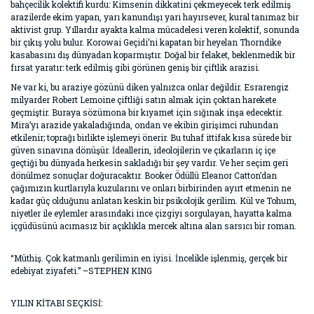
bahçecilik kolektifi kurdu: Kimsenin dikkatini çekmeyecek terk edilmiş
arazilerde ekim yapan, yarı kanundışı yarı hayırsever, kural tanımaz bir
aktivist grup. Yıllardır ayakta kalma mücadelesi veren kolektif, sonunda
bir çıkış yolu bulur. Korowai Geçidi’ni kapatan bir heyelan Thorndike
kasabasını dış dünyadan koparmıştır. Doğal bir felaket, beklenmedik bir
fırsat yaratır: terk edilmiş gibi görünen geniş bir çiftlik arazisi.
Ne var ki, bu araziye gözünü diken yalnızca onlar değildir. Esrarengiz
milyarder Robert Lemoine çiftliği satın almak için çoktan harekete
geçmiştir. Buraya sözümona bir kıyamet için sığınak inşa edecektir.
Mira’yı arazide yakaladığında, ondan ve ekibin girişimci ruhundan
etkilenir; toprağı birlikte işlemeyi önerir. Bu tuhaf ittifak kısa sürede bir
güven sınavına dönüşür. İdeallerin, ideolojilerin ve çıkarların iç içe
geçtiği bu dünyada herkesin sakladığı bir şey vardır. Ve her seçim geri
dönülmez sonuçlar doğuracaktır. Booker Ödüllü Eleanor Catton’dan
çağımızın kurtlarıyla kuzularını ve onları birbirinden ayırt etmenin ne
kadar güç olduğunu anlatan keskin bir psikolojik gerilim. Kül ve Tohum,
niyetler ile eylemler arasındaki ince çizgiyi sorgulayan, hayatta kalma
içgüdüsünü acımasız bir açıklıkla mercek altına alan sarsıcı bir roman.
“Müthiş. Çok katmanlı gerilimin en iyisi. İncelikle işlenmiş, gerçek bir
edebiyat ziyafeti.” –STEPHEN KING
YILIN KİTABI SEÇKİSİ: