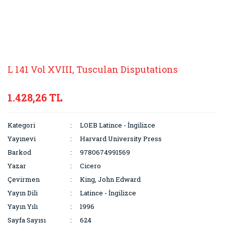
L 141 Vol XVIII, Tusculan Disputations
1.428,26 TL
Kategori
LOEB Latince - İngilizce
Yayınevi
Harvard University Press
Barkod
9780674991569
Yazar
Cicero
Çevirmen
King, John Edward
Yayın Dili
Latince - İngilizce
Yayın Yılı
1996
Sayfa Sayısı
624