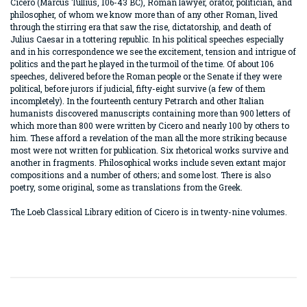
Cicero (Marcus Tullius, 106-43 BC), Roman lawyer, orator, politician, and
philosopher, of whom we know more than of any other Roman, lived
through the stirring era that saw the rise, dictatorship, and death of
Julius Caesar in a tottering republic. In his political speeches especially
and in his correspondence we see the excitement, tension and intrigue of
politics and the part he played in the turmoil of the time. Of about 106
speeches, delivered before the Roman people or the Senate if they were
political, before jurors if judicial, fifty-eight survive (a few of them
incompletely). In the fourteenth century Petrarch and other Italian
humanists discovered manuscripts containing more than 900 letters of
which more than 800 were written by Cicero and nearly 100 by others to
him. These afford a revelation of the man all the more striking because
most were not written for publication. Six rhetorical works survive and
another in fragments. Philosophical works include seven extant major
compositions and a number of others; and some lost. There is also
poetry, some original, some as translations from the Greek.
The Loeb Classical Library edition of Cicero is in twenty-nine volumes.
Bu ürünün fiyat bilgisi, resim, ürün açıklamalarında ve diğer
konularda yetersiz gördüğünüz noktaları öneri formunu
Bu ürüne ilk yorumu siz yapın!