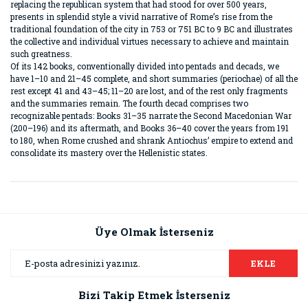
replacing the republican system that had stood for over 500 years,
presents in splendid style a vivid narrative of Rome’s rise from the
traditional foundation of the city in 753 or 751 BC to 9 BC and illustrates
the collective and individual virtues necessary to achieve and maintain
such greatness.
Of its 142 books, conventionally divided into pentads and decads, we
have 1–10 and 21–45 complete, and short summaries (periochae) of all the
rest except 41 and 43–45; 11–20 are lost, and of the rest only fragments
and the summaries remain. The fourth decad comprises two
recognizable pentads: Books 31–35 narrate the Second Macedonian War
(200–196) and its aftermath, and Books 36–40 cover the years from 191
to 180, when Rome crushed and shrank Antiochus’ empire to extend and
consolidate its mastery over the Hellenistic states.
Bu ürünün fiyat bilgisi, resim, ürün açıklamalarında ve diğer
konularda yetersiz gördüğünüz noktaları öneri formunu
Bu ürüne ilk yorumu siz yapın!
kullanarak tarafımıza iletebilirsiniz.
Görüş ve önerileriniz için teşekkür ederiz.
Üye Olmak İsterseniz
Yorum Yaz
Ürün resmi kalitesiz, bozuk veya görüntülenemiyor.
EKLE
Ürün açıklamasında eksik bilgiler bulunuyor.
Bizi Takip Etmek İsterseniz
Ürün bilgilerinde hatalar bulunuyor.