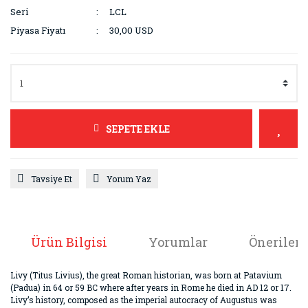
Seri
LCL
Piyasa Fiyatı
30,00 USD
SEPETE EKLE
Tavsiye Et
Yorum Yaz
Ürün Bilgisi
Yorumlar
Önerileri
Livy (Titus Livius), the great Roman historian, was born at Patavium
(Padua) in 64 or 59 BC where after years in Rome he died in AD 12 or 17.
Livy’s history, composed as the imperial autocracy of Augustus was