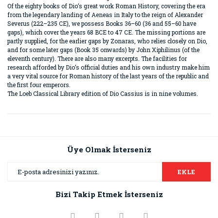
Of the eighty books of Dio’s great work Roman History, covering the era
from the legendary landing of Aeneas in Italy to the reign of Alexander
Severus (222–235 CE), we possess Books 36–60 (36 and 55–60 have
gaps), which cover the years 68 BCE to 47 CE. The missing portions are
partly supplied, for the earlier gaps by Zonaras, who relies closely on Dio,
and for some later gaps (Book 35 onwards) by John Xiphilinus (of the
eleventh century). There are also many excerpts. The facilities for
research afforded by Dio’s official duties and his own industry make him
a very vital source for Roman history of the last years of the republic and
the first four emperors.
The Loeb Classical Library edition of Dio Cassius is in nine volumes.
Bu ürünün fiyat bilgisi, resim, ürün açıklamalarında ve diğer
konularda yetersiz gördüğünüz noktaları öneri formunu
Bu ürüne ilk yorumu siz yapın!
kullanarak tarafımıza iletebilirsiniz.
Görüş ve önerileriniz için teşekkür ederiz.
Üye Olmak İsterseniz
Yorum Yaz
Ürün resmi kalitesiz, bozuk veya görüntülenemiyor.
EKLE
Ürün açıklamasında eksik bilgiler bulunuyor.
Bizi Takip Etmek İsterseniz
Ürün bilgilerinde hatalar bulunuyor.
Ürün fiyatı diğer sitelerden daha pahalı.