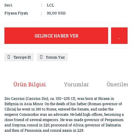
Seri
LCL
Piyasa Fiyatı
30,00 USD
GELİNCE HABER VER
Tavsiye Et
Yorum Yaz
Ürün Bilgisi
Yorumlar
Önerileri
Dio Cassius (Cassius Dio), ca. 150–235 CE, was born at Nicaea in
Bithynia in Asia Minor. On the death of his father (Roman governor of
Cilicia) he went in 180 to Rome, entered the Senate, and under the
emperor Commodus was an advocate. He held high offices, becoming a
close friend of several emperors. He was made governor of Pergamum
and Smyrna; consul in 220; proconsul of Africa; governor of Dalmatia
and then of Pannonia; and consul again in 229.