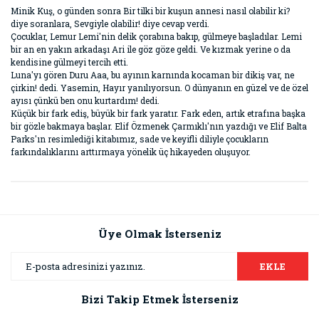
Minik Kuş, o günden sonra Bir tilki bir kuşun annesi nasıl olabilir ki?
diye soranlara, Sevgiyle olabilir! diye cevap verdi.
Çocuklar, Lemur Lemi'nin delik çorabına bakıp, gülmeye başladılar. Lemi
bir an en yakın arkadaşı Ari ile göz göze geldi. Ve kızmak yerine o da
kendisine gülmeyi tercih etti.
Luna'yı gören Duru Aaa, bu ayının karnında kocaman bir dikiş var, ne
çirkin! dedi. Yasemin, Hayır yanılıyorsun. O dünyanın en güzel ve de özel
ayısı çünkü ben onu kurtardım! dedi.
Küçük bir fark ediş, büyük bir fark yaratır. Fark eden, artık etrafına başka
bir gözle bakmaya başlar. Elif Özmenek Çarmıklı'nın yazdığı ve Elif Balta
Parks'ın resimlediği kitabımız, sade ve keyifli diliyle çocukların
farkındalıklarını arttırmaya yönelik üç hikayeden oluşuyor.
Bu ürünün fiyat bilgisi, resim, ürün açıklamalarında ve diğer
konularda yetersiz gördüğünüz noktaları öneri formunu
Bu ürüne ilk yorumu siz yapın!
kullanarak tarafımıza iletebilirsiniz.
Görüş ve önerileriniz için teşekkür ederiz.
Üye Olmak İsterseniz
Yorum Yaz
Ürün resmi kalitesiz, bozuk veya görüntülenemiyor.
EKLE
Ürün açıklamasında eksik bilgiler bulunuyor.
Bizi Takip Etmek İsterseniz
Ürün bilgilerinde hatalar bulunuyor.