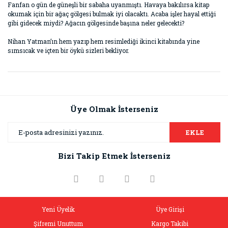
Fanfan o gün de güneşli bir sabaha uyanmıştı. Havaya bakılırsa kitap
okumak için bir ağaç gölgesi bulmak iyi olacaktı. Acaba işler hayal ettiği
gibi gidecek miydi? Ağacın gölgesinde başına neler gelecekti?
Nihan Yatman’ın hem yazıp hem resimlediği ikinci kitabında yine
sımsıcak ve içten bir öykü sizleri bekliyor.
Bu ürünün fiyat bilgisi, resim, ürün açıklamalarında ve diğer
konularda yetersiz gördüğünüz noktaları öneri formunu
Bu ürüne ilk yorumu siz yapın!
kullanarak tarafımıza iletebilirsiniz.
Görüş ve önerileriniz için teşekkür ederiz.
Üye Olmak İsterseniz
Yorum Yaz
Ürün resmi kalitesiz, bozuk veya görüntülenemiyor.
EKLE
Ürün açıklamasında eksik bilgiler bulunuyor.
Bizi Takip Etmek İsterseniz
Ürün bilgilerinde hatalar bulunuyor.
Ürün fiyatı diğer sitelerden daha pahalı.
Bu ürüne benzer farklı alternatifler olmalı.
Yeni Üyelik
Üye Girişi
Şifremi Unuttum
Kargo Takibi