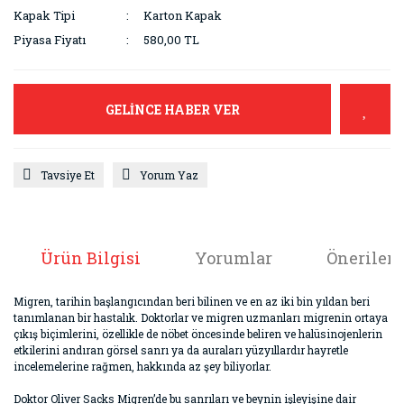
Kapak Tipi
Karton Kapak
Piyasa Fiyatı
580,00 TL
GELİNCE HABER VER
Tavsiye Et
Yorum Yaz
Ürün Bilgisi
Yorumlar
Önerileri
Migren, tarihin başlangıcından beri bilinen ve en az iki bin yıldan beri
tanımlanan bir hastalık. Doktorlar ve migren uzmanları migrenin ortaya
çıkış biçimlerini, özellikle de nöbet öncesinde beliren ve halüsinojenlerin
etkilerini andıran görsel sanrı ya da auraları yüzyıllardır hayretle
incelemelerine rağmen, hakkında az şey biliyorlar.
Doktor Oliver Sacks Migren’de bu sanrıları ve beynin işleyişine dair