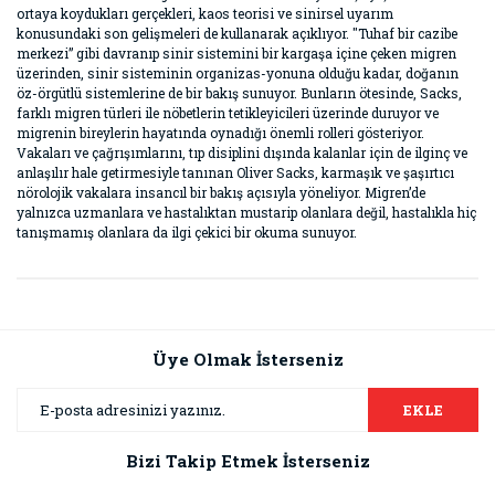
ortaya koydukları gerçekleri, kaos teorisi ve sinirsel uyarım
konusundaki son gelişmeleri de kullanarak açıklıyor. "Tuhaf bir cazibe
merkezi” gibi davranıp sinir sistemini bir kargaşa içine çeken migren
üzerinden, sinir sisteminin organizas-yonuna olduğu kadar, doğanın
öz-örgütlü sistemlerine de bir bakış sunuyor. Bunların ötesinde, Sacks,
farklı migren türleri ile nöbetlerin tetikleyicileri üzerinde duruyor ve
migrenin bireylerin hayatında oynadığı önemli rolleri gösteriyor.
Vakaları ve çağrışımlarını, tıp disiplini dışında kalanlar için de ilginç ve
anlaşılır hale getirmesiyle tanınan Oliver Sacks, karmaşık ve şaşırtıcı
nörolojik vakalara insancıl bir bakış açısıyla yöneliyor. Migren’de
yalnızca uzmanlara ve hastalıktan mustarip olanlara değil, hastalıkla hiç
tanışmamış olanlara da ilgi çekici bir okuma sunuyor.
Bu ürünün fiyat bilgisi, resim, ürün açıklamalarında ve diğer
konularda yetersiz gördüğünüz noktaları öneri formunu
Bu ürüne ilk yorumu siz yapın!
kullanarak tarafımıza iletebilirsiniz.
Görüş ve önerileriniz için teşekkür ederiz.
Üye Olmak İsterseniz
Yorum Yaz
Ürün resmi kalitesiz, bozuk veya görüntülenemiyor.
EKLE
Ürün açıklamasında eksik bilgiler bulunuyor.
Bizi Takip Etmek İsterseniz
Ürün bilgilerinde hatalar bulunuyor.