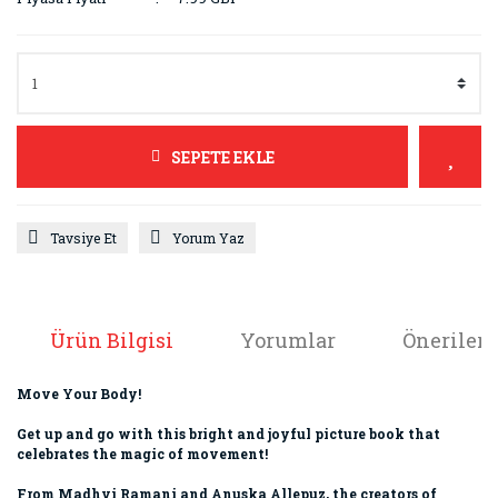
SEPETE EKLE
Tavsiye Et
Yorum Yaz
Ürün Bilgisi
Yorumlar
Önerileri
Move Your Body!
Get up and go with this bright and joyful picture book that
celebrates the magic of movement!
From Madhvi Ramani and Anuska Allepuz, the creators of