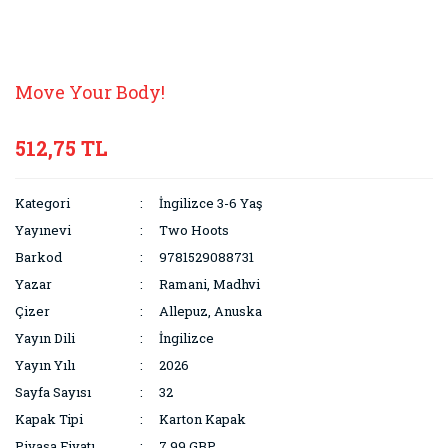
Move Your Body!
512,75 TL
Kategori
İngilizce 3-6 Yaş
Yayınevi
Two Hoots
Barkod
9781529088731
Yazar
Ramani, Madhvi
Çizer
Allepuz, Anuska
Yayın Dili
İngilizce
Yayın Yılı
2026
Sayfa Sayısı
32
Kapak Tipi
Karton Kapak
Piyasa Fiyatı
7.99 GBP