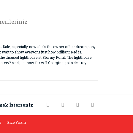
erileriniz
k Dale, especially now she's the owner of her dream pony
 wait to show everyone just how brilliant Red is,
the disused lighthouse at Stormy Point. The lighthouse
mystery? And just how far will Georgina go to destroy
rak tarafımıza iletebilirsiniz.
mek İsterseniz
m
Bize Yazın