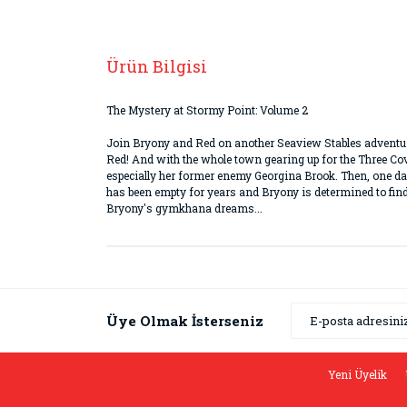
Ürün Bilgisi
The Mystery at Stormy Point: Volume 2
Join Bryony and Red on another Seaview Stables adventure 
Red! And with the whole town gearing up for the Three Cov
especially her former enemy Georgina Brook. Then, one day
has been empty for years and Bryony is determined to find o
Bryony's gymkhana dreams...
Bu ürünün fiyat bilgisi, resim, ürün açıklamaların
Görüş ve önerileriniz için teşekkür ederiz.
Ürün resmi kalitesiz, bozuk veya görüntülenemiyor
Üye Olmak İsterseniz
Ürün açıklamasında eksik bilgiler bulunuyor.
Ürün bilgilerinde hatalar bulunuyor.
Yeni Üyelik
Ürün fiyatı diğer sitelerden daha pahalı.