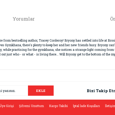
Yorumlar
Ön
from bestselling author, Tracey Corderoy! Bryony has settled into life at Broo
es Gymkhana, there's plenty to keep her and her new friends busy. Bryony can't
, while practising for the gymkhana, she notices a strange light coming from 
ut just who - or what - is living there... Will Bryony get to the bottom of the 
da ve diğer konularda yetersiz gördüğünüz noktaları öneri formunu kullana
Bu ürüne ilk yorumu siz yapın!
.
Bizi Takip Et
EKLE
Yorum Yaz
Üye Girişi
Şifremi Unuttum
Kargo Takibi
İptal İade Koşulları
İletişi