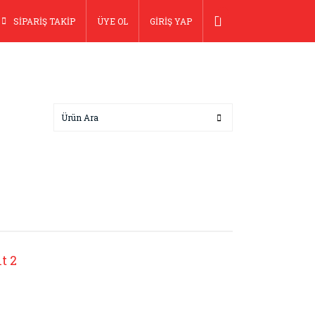
SİPARİŞ TAKİP
ÜYE OL
GİRİŞ YAP
t 2