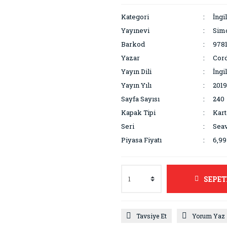
Kategori
İngi
Yayınevi
Simo
Barkod
978
Yazar
Cord
Yayın Dili
İngi
Yayın Yılı
2019
Sayfa Sayısı
240
Kapak Tipi
Kar
Seri
Seav
Piyasa Fiyatı
6,9
SEPET
Tavsiye Et
Yorum Yaz