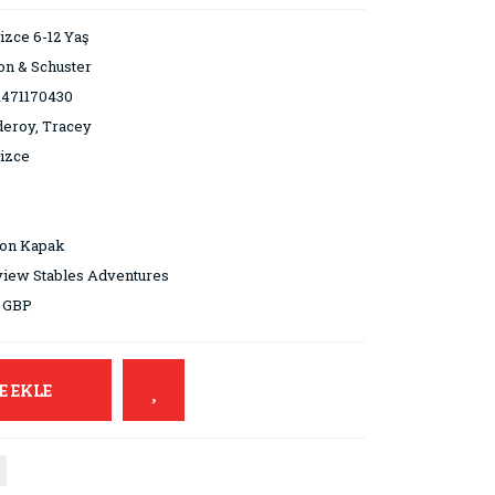
lizce 6-12 Yaş
n & Schuster
1471170430
eroy, Tracey
lizce
ton Kapak
iew Stables Adventures
9 GBP
E EKLE