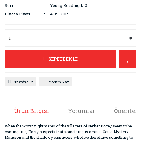
Seri
Young Reading L-2
Piyasa Fiyatı
4,99 GBP
SEPETE EKLE
Tavsiye Et
Yorum Yaz
Ürün Bilgisi
Yorumlar
Önerileri
When the worst nightmares of the villagers of Nether Bogey seem to be
coming true, Harry suspects that something is amiss. Could Mystery
Mansion and the shadowy characters who live there have something to