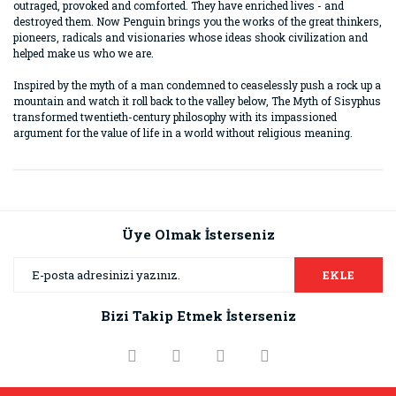
outraged, provoked and comforted. They have enriched lives - and
destroyed them. Now Penguin brings you the works of the great thinkers,
pioneers, radicals and visionaries whose ideas shook civilization and
helped make us who we are.
Inspired by the myth of a man condemned to ceaselessly push a rock up a
mountain and watch it roll back to the valley below, The Myth of Sisyphus
transformed twentieth-century philosophy with its impassioned
argument for the value of life in a world without religious meaning.
Bu ürünün fiyat bilgisi, resim, ürün açıklamalarında ve diğer
konularda yetersiz gördüğünüz noktaları öneri formunu
Bu ürüne ilk yorumu siz yapın!
kullanarak tarafımıza iletebilirsiniz.
Görüş ve önerileriniz için teşekkür ederiz.
Üye Olmak İsterseniz
Yorum Yaz
Ürün resmi kalitesiz, bozuk veya görüntülenemiyor.
EKLE
Ürün açıklamasında eksik bilgiler bulunuyor.
Bizi Takip Etmek İsterseniz
Ürün bilgilerinde hatalar bulunuyor.
Ürün fiyatı diğer sitelerden daha pahalı.
Bu ürüne benzer farklı alternatifler olmalı.