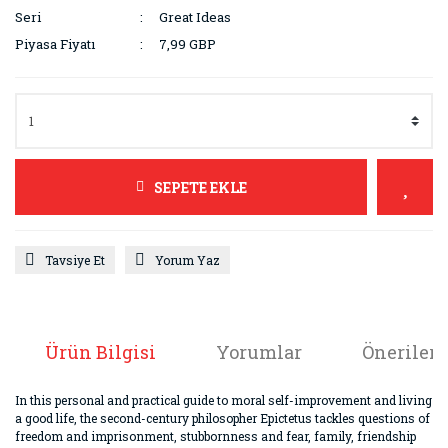
Seri
Great Ideas
Piyasa Fiyatı
7,99 GBP
SEPETE EKLE
Tavsiye Et
Yorum Yaz
Ürün Bilgisi
Yorumlar
Önerileri
In this personal and practical guide to moral self-improvement and living
a good life, the second-century philosopher Epictetus tackles questions of
freedom and imprisonment, stubbornness and fear, family, friendship