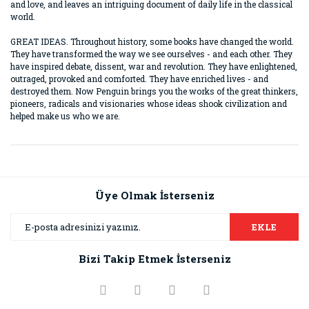
and love, and leaves an intriguing document of daily life in the classical
world.
GREAT IDEAS. Throughout history, some books have changed the world.
They have transformed the way we see ourselves - and each other. They
have inspired debate, dissent, war and revolution. They have enlightened,
outraged, provoked and comforted. They have enriched lives - and
destroyed them. Now Penguin brings you the works of the great thinkers,
pioneers, radicals and visionaries whose ideas shook civilization and
helped make us who we are.
Bu ürünün fiyat bilgisi, resim, ürün açıklamalarında ve diğer
konularda yetersiz gördüğünüz noktaları öneri formunu
Bu ürüne ilk yorumu siz yapın!
kullanarak tarafımıza iletebilirsiniz.
Görüş ve önerileriniz için teşekkür ederiz.
Üye Olmak İsterseniz
Yorum Yaz
Ürün resmi kalitesiz, bozuk veya görüntülenemiyor.
EKLE
Ürün açıklamasında eksik bilgiler bulunuyor.
Bizi Takip Etmek İsterseniz
Ürün bilgilerinde hatalar bulunuyor.
Ürün fiyatı diğer sitelerden daha pahalı.
Bu ürüne benzer farklı alternatifler olmalı.