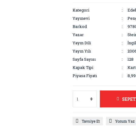
Kategori
Edeb
Yayınevi
Pen
Barkod
978
Yazar
Stei
Yayın Dili
İngi
Yayın Yılı
200
Sayfa Sayısı
128
Kapak Tipi
Kar
Piyasa Fiyatı
8,9
SEPET
Tavsiye Et
Yorum Yaz