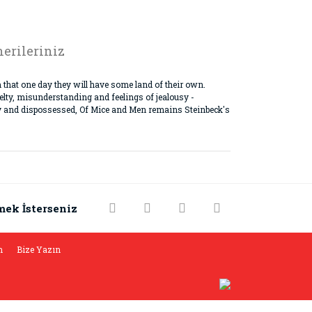
erileriniz
m that one day they will have some land of their own.
uelty, misunderstanding and feelings of jealousy -
ely and dispossessed, Of Mice and Men remains Steinbeck's
rak tarafımıza iletebilirsiniz.
mek İsterseniz
m
Bize Yazın