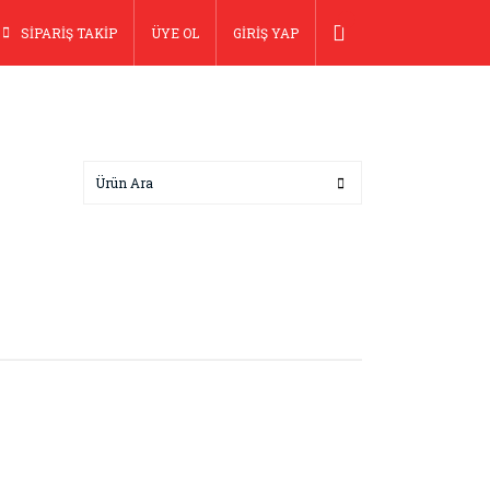
SİPARİŞ TAKİP
ÜYE OL
GİRİŞ YAP