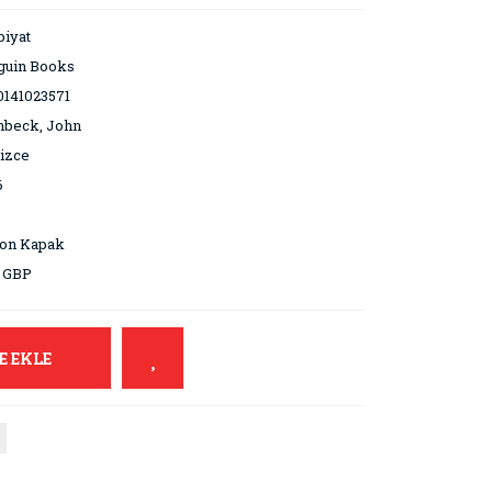
iyat
guin Books
0141023571
nbeck, John
lizce
6
ton Kapak
9 GBP
E EKLE