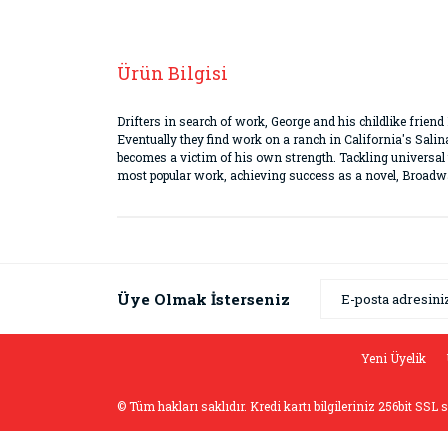
Ürün Bilgisi
Drifters in search of work, George and his childlike friend
Eventually they find work on a ranch in California's Salin
becomes a victim of his own strength. Tackling universal
most popular work, achieving success as a novel, Broadwa
Bu ürünün fiyat bilgisi, resim, ürün açıklamaların
Görüş ve önerileriniz için teşekkür ederiz.
Ürün resmi kalitesiz, bozuk veya görüntülenemiyor
Üye Olmak İsterseniz
Ürün açıklamasında eksik bilgiler bulunuyor.
Ürün bilgilerinde hatalar bulunuyor.
Yeni Üyelik
Ürün fiyatı diğer sitelerden daha pahalı.
© Tüm hakları saklıdır. Kredi kartı bilgileriniz 256bit SSL 
Bu ürüne benzer farklı alternatifler olmalı.