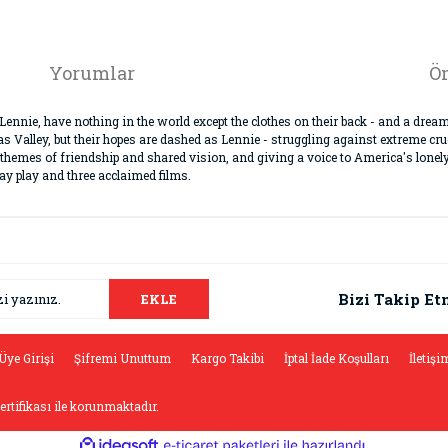
Yorumlar
Ön
 Lennie, have nothing in the world except the clothes on their back - and a drea
as Valley, but their hopes are dashed as Lennie - struggling against extreme cr
 themes of friendship and shared vision, and giving a voice to America's lon
y play and three acclaimed films.
da ve diğer konularda yetersiz gördüğünüz noktaları öneri formunu kullana
Bu ürüne ilk yorumu siz yapın!
.
Bizi Takip Et
EKLE
Yorum Yaz
Üye Girişi
Şifremi Unuttum
Kargo Takibi
İptal İade Koşulları
İletişi
sertifikası ile korunmaktadır.
ile
ideasoft
e-