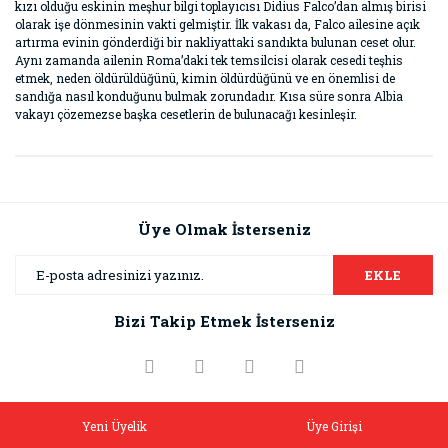
kızı olduğu eskinin meşhur bilgi toplayıcısı Didius Falco’dan almış birisi
olarak işe dönmesinin vakti gelmiştir. İlk vakası da, Falco ailesine açık
artırma evinin gönderdiği bir nakliyattaki sandıkta bulunan ceset olur.
Aynı zamanda ailenin Roma’daki tek temsilcisi olarak cesedi teşhis
etmek, neden öldürüldüğünü, kimin öldürdüğünü ve en önemlisi de
sandığa nasıl konduğunu bulmak zorundadır. Kısa süre sonra Albia
vakayı çözemezse başka cesetlerin de bulunacağı kesinleşir.
Bu ürünün fiyat bilgisi, resim, ürün açıklamalarında ve diğer
konularda yetersiz gördüğünüz noktaları öneri formunu
Bu ürüne ilk yorumu siz yapın!
kullanarak tarafımıza iletebilirsiniz.
Görüş ve önerileriniz için teşekkür ederiz.
Üye Olmak İsterseniz
Yorum Yaz
Ürün resmi kalitesiz, bozuk veya görüntülenemiyor.
EKLE
Ürün açıklamasında eksik bilgiler bulunuyor.
Bizi Takip Etmek İsterseniz
Ürün bilgilerinde hatalar bulunuyor.
Ürün fiyatı diğer sitelerden daha pahalı.
Bu ürüne benzer farklı alternatifler olmalı.
Yeni Üyelik
Üye Girişi