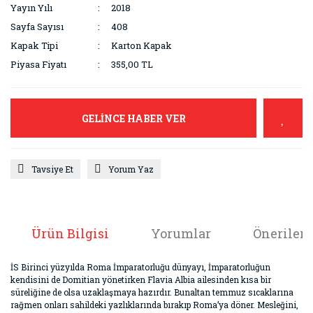
Yayın Yılı
2018
Sayfa Sayısı
408
Kapak Tipi
Karton Kapak
Piyasa Fiyatı
355,00 TL
GELİNCE HABER VER
Tavsiye Et
Yorum Yaz
Ürün Bilgisi
Yorumlar
Önerileri
İS Birinci yüzyılda Roma İmparatorluğu dünyayı, İmparatorluğun
kendisini de Domitian yönetirken Flavia Albia ailesinden kısa bir
süreliğine de olsa uzaklaşmaya hazırdır. Bunaltan temmuz sıcaklarına
rağmen onları sahildeki yazlıklarında bırakıp Roma’ya döner. Mesleğini,