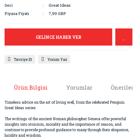
Seri
Great Ideas
Piyasa Fiyatı
7,99 GBP
GELİNCE HABER VER
Tavsiye Et
Yorum Yaz
Ürün Bilgisi
Yorumlar
Önerileri
Timeless advice on the art of living well, from the celebrated Penguin
Great Ideas series
The writings of the ancient Roman philosopher Seneca offer powerful
insights into stoicism, morality and the importance of reason, and
continue to provide profound guidance to many through their eloquence,
lucidity and wisdom.