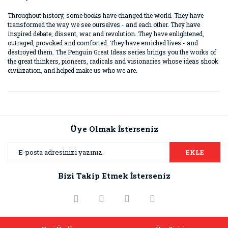
Throughout history, some books have changed the world. They have
transformed the way we see ourselves - and each other. They have
inspired debate, dissent, war and revolution. They have enlightened,
outraged, provoked and comforted. They have enriched lives - and
destroyed them. The Penguin Great Ideas series brings you the works of
the great thinkers, pioneers, radicals and visionaries whose ideas shook
civilization, and helped make us who we are.
Bu ürünün fiyat bilgisi, resim, ürün açıklamalarında ve diğer
konularda yetersiz gördüğünüz noktaları öneri formunu
Bu ürüne ilk yorumu siz yapın!
kullanarak tarafımıza iletebilirsiniz.
Görüş ve önerileriniz için teşekkür ederiz.
Üye Olmak İsterseniz
Yorum Yaz
Ürün resmi kalitesiz, bozuk veya görüntülenemiyor.
EKLE
Ürün açıklamasında eksik bilgiler bulunuyor.
Bizi Takip Etmek İsterseniz
Ürün bilgilerinde hatalar bulunuyor.
Ürün fiyatı diğer sitelerden daha pahalı.
Bu ürüne benzer farklı alternatifler olmalı.