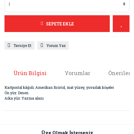
SEPETE EKLE
Tavsiye Et
Yorum Yaz
Ürün Bilgisi
Yorumlar
Önerileri
Kartpostal kâğıdı: Amerikan Bristol, mat yüzey, yuvarlak köşeler
Ön yüz: Desen
Arka yüz: Yazma alanı
Bu ürünün fiyat bilgisi, resim, ürün açıklamalarında ve diğer
konularda yetersiz gördüğünüz noktaları öneri formunu
Bu ürüne ilk yorumu siz yapın!
kullanarak tarafımıza iletebilirsiniz.
Görüş ve önerileriniz için teşekkür ederiz.
Üye Olmak İsterseniz