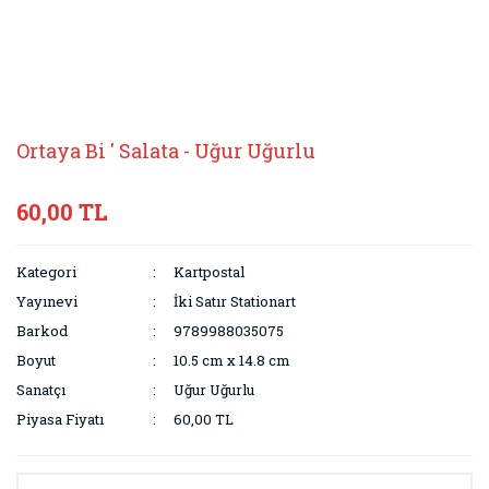
Ortaya Bi ' Salata - Uğur Uğurlu
60,00 TL
Kategori
Kartpostal
Yayınevi
İki Satır Stationart
Barkod
9789988035075
Boyut
10.5 cm x 14.8 cm
Sanatçı
Uğur Uğurlu
Piyasa Fiyatı
60,00 TL