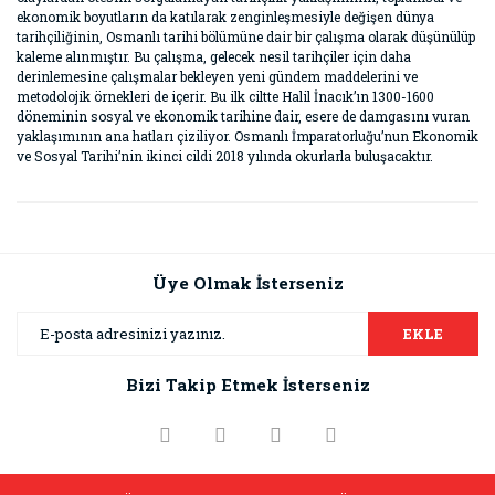
ekonomik boyutların da katılarak zenginleşmesiyle değişen dünya
tarihçiliğinin, Osmanlı tarihi bölümüne dair bir çalışma olarak düşünülüp
kaleme alınmıştır. Bu çalışma, gelecek nesil tarihçiler için daha
derinlemesine çalışmalar bekleyen yeni gündem maddelerini ve
metodolojik örnekleri de içerir. Bu ilk ciltte Halil İnacık’ın 1300-1600
döneminin sosyal ve ekonomik tarihine dair, esere de damgasını vuran
yaklaşımının ana hatları çiziliyor. Osmanlı İmparatorluğu’nun Ekonomik
ve Sosyal Tarihi’nin ikinci cildi 2018 yılında okurlarla buluşacaktır.
Bu ürünün fiyat bilgisi, resim, ürün açıklamalarında ve diğer
konularda yetersiz gördüğünüz noktaları öneri formunu
Bu ürüne ilk yorumu siz yapın!
kullanarak tarafımıza iletebilirsiniz.
Görüş ve önerileriniz için teşekkür ederiz.
Üye Olmak İsterseniz
Yorum Yaz
Ürün resmi kalitesiz, bozuk veya görüntülenemiyor.
EKLE
Ürün açıklamasında eksik bilgiler bulunuyor.
Bizi Takip Etmek İsterseniz
Ürün bilgilerinde hatalar bulunuyor.
Ürün fiyatı diğer sitelerden daha pahalı.
Bu ürüne benzer farklı alternatifler olmalı.