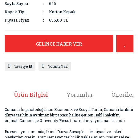
Sayfa Sayısı
656
Kapak Tipi
Karton Kapak
Piyasa Fiyatı
636,00 TL
GELİNCE HABER VER
Tavsiye Et
Yorum Yaz
Ürün Bilgisi
Yorumlar
Önerileri
Osmanlı İmparatorluğu’nun Ekonomik ve Sosyal Tarihi, Osmanlı tarihini
dünya tarihinin ayrılmaz bir parçası haline getiren Halil İnalcık’ın,
orijinali Cambridge University Press tarafından yayınlanan eseridir.
Bu eser aynı zamanda, İkinci Dünya Savaşı’na dek siyasi ve askeri
olaylardan ötesini sorgulamayan tarihçilik yaklaşımının, toplumsal ve