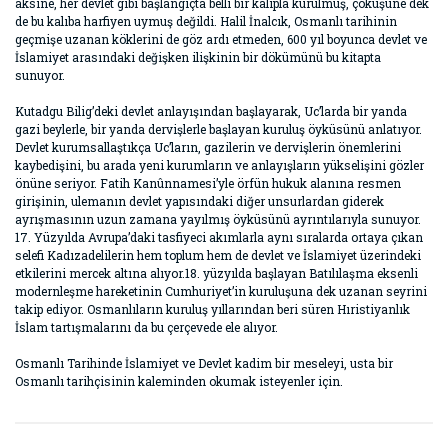
aksine, her devlet gibi başlangıçta belli bir kalıpla kurulmuş, çöküşüne dek
de bu kalıba harfiyen uymuş değildi. Halil İnalcık, Osmanlı tarihinin
geçmişe uzanan köklerini de göz ardı etmeden, 600 yıl boyunca devlet ve
İslamiyet arasındaki değişken ilişkinin bir dökümünü bu kitapta
sunuyor.
Kutadgu Bilig’deki devlet anlayışından başlayarak, Uc’larda bir yanda
gazi beylerle, bir yanda dervişlerle başlayan kuruluş öyküsünü anlatıyor.
Devlet kurumsallaştıkça Uc’ların, gazilerin ve dervişlerin önemlerini
kaybedişini, bu arada yeni kurumların ve anlayışların yükselişini gözler
önüne seriyor. Fatih Kanûnnamesi’yle örfün hukuk alanına resmen
girişinin, ulemanın devlet yapısındaki diğer unsurlardan giderek
ayrışmasının uzun zamana yayılmış öyküsünü ayrıntılarıyla sunuyor.
17. Yüzyılda Avrupa’daki tasfiyeci akımlarla aynı sıralarda ortaya çıkan
selefi Kadızadelilerin hem toplum hem de devlet ve İslamiyet üzerindeki
etkilerini mercek altına alıyor.18. yüzyılda başlayan Batılılaşma eksenli
modernleşme hareketinin Cumhuriyet’in kuruluşuna dek uzanan seyrini
takip ediyor. Osmanlıların kuruluş yıllarından beri süren Hıristiyanlık
İslam tartışmalarını da bu çerçevede ele alıyor.
Osmanlı Tarihinde İslamiyet ve Devlet kadim bir meseleyi, usta bir
Osmanlı tarihçisinin kaleminden okumak isteyenler için.
Bu ürünün fiyat bilgisi, resim, ürün açıklamalarında ve diğer