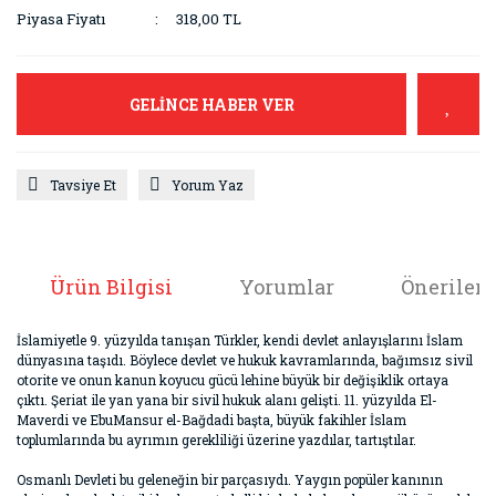
Piyasa Fiyatı
318,00 TL
GELİNCE HABER VER
Tavsiye Et
Yorum Yaz
Ürün Bilgisi
Yorumlar
Önerileri
İslamiyetle 9. yüzyılda tanışan Türkler, kendi devlet anlayışlarını İslam
dünyasına taşıdı. Böylece devlet ve hukuk kavramlarında, bağımsız sivil
otorite ve onun kanun koyucu gücü lehine büyük bir değişiklik ortaya
çıktı. Şeriat ile yan yana bir sivil hukuk alanı gelişti. 11. yüzyılda El-
Maverdi ve EbuMansur el-Bağdadi başta, büyük fakihler İslam
toplumlarında bu ayrımın gerekliliği üzerine yazdılar, tartıştılar.
Osmanlı Devleti bu geleneğin bir parçasıydı. Yaygın popüler kanının