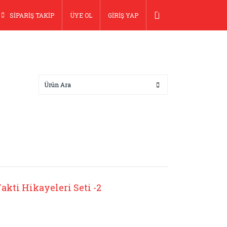
SİPARİŞ TAKİP
ÜYE OL
GİRİŞ YAP
kti Hikayeleri Seti -2