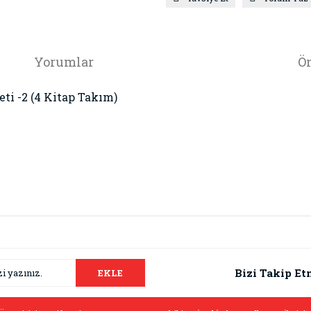
Yorumlar
Ön
ti -2 (4 Kitap Takım)
da ve diğer konularda yetersiz gördüğünüz noktaları öneri formunu kullana
Bu ürüne ilk yorumu siz yapın!
.
Bizi Takip Et
EKLE
Yorum Yaz