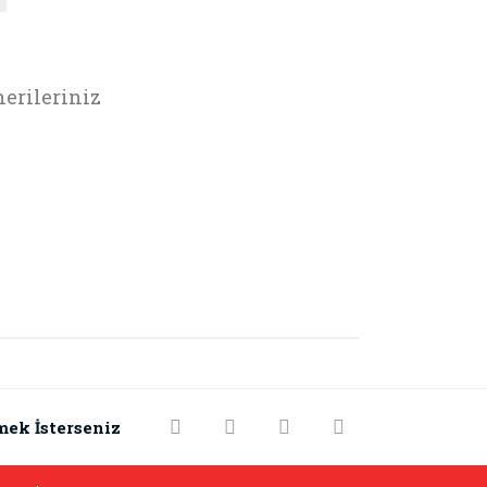
erileriniz
rak tarafımıza iletebilirsiniz.
mek İsterseniz