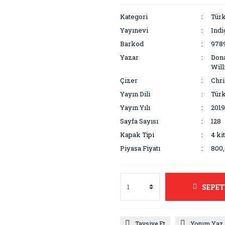
Kategori
Türk
Yayınevi
Indi
Barkod
978
Yazar
Dona
Will
Çizer
Chri
Yayın Dili
Tür
Yayın Yılı
2019
Sayfa Sayısı
128
Kapak Tipi
4 ki
Piyasa Fiyatı
800,
SEPET
Tavsiye Et
Yorum Yaz