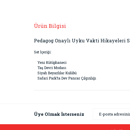
Ürün Bilgisi
Pedagog Onaylı Uyku Vakti Hikayeleri Se
Set İçeriği:
Yeni Kütüphaneci
Taş Devri Modası
Siyah Beyazlılar Kulübü
Safari Park’ta Dev Pancar Çılgınlığı
Bu ürünün fiyat bilgisi, resim, ürün açıklamaların
Görüş ve önerileriniz için teşekkür ederiz.
Ürün resmi kalitesiz, bozuk veya görüntülenemiyor
Üye Olmak İsterseniz
Ürün açıklamasında eksik bilgiler bulunuyor.
Ürün bilgilerinde hatalar bulunuyor.