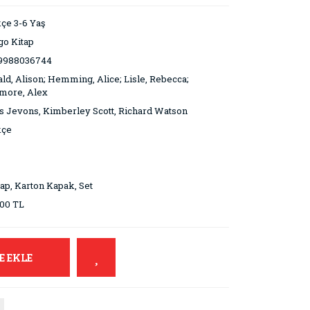
çe 3-6 Yaş
go Kitap
9988036744
ld, Alison; Hemming, Alice; Lisle, Rebecca;
more, Alex
s Jevons, Kimberley Scott, Richard Watson
kçe
tap, Karton Kapak, Set
00 TL
E EKLE