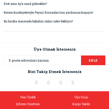
Evet ama Ay’a nasıl gidecekler?
Kerem kurabiyeleriyle Peynir Korsanları’nın yardımına koşuyor!
Bu harika macerada bakalım onları neler bekliyor?
Bu ürünün fiyat bilgisi, resim, ürün açıklamalarında ve diğer
konularda yetersiz gördüğünüz noktaları öneri formunu
Bu ürüne ilk yorumu siz yapın!
kullanarak tarafımıza iletebilirsiniz.
Görüş ve önerileriniz için teşekkür ederiz.
Üye Olmak İsterseniz
Yorum Yaz
Ürün resmi kalitesiz, bozuk veya görüntülenemiyor.
EKLE
Ürün açıklamasında eksik bilgiler bulunuyor.
Bizi Takip Etmek İsterseniz
Ürün bilgilerinde hatalar bulunuyor.
Ürün fiyatı diğer sitelerden daha pahalı.
Bu ürüne benzer farklı alternatifler olmalı.
Yeni Üyelik
Üye Girişi
Şifremi Unuttum
Kargo Takibi