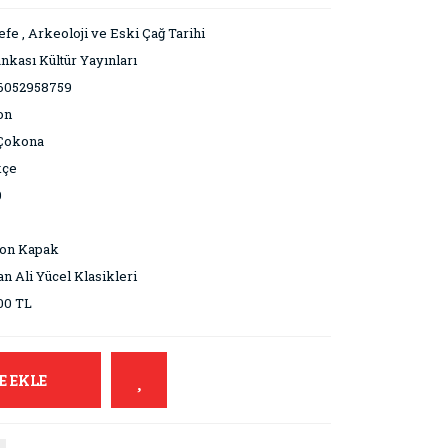
efe
,
Arkeoloji ve Eski Çağ Tarihi
ankası Kültür Yayınları
6052958759
on
 Çokona
kçe
0
ton Kapak
n Ali Yücel Klasikleri
00 TL
E EKLE