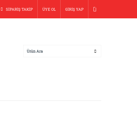
SİPARİŞ TAKİP
ÜYE OL
GİRİŞ YAP