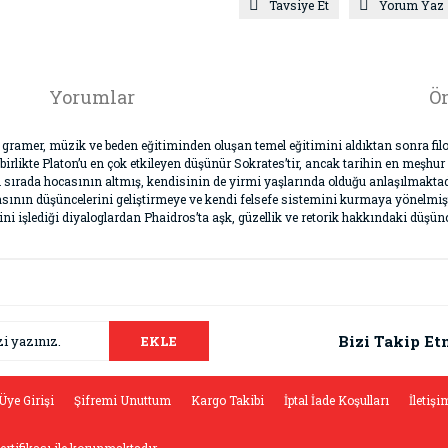
Tavsiye Et
Yorum Yaz
Yorumlar
Ön
n gramer, müzik ve beden eğitiminden oluşan temel eğitimini aldıktan sonra fi
 birlikte Platon’u en çok etkileyen düşünür Sokrates’tir, ancak tarihin en meşhur
kları sırada hocasının altmış, kendisinin de yirmi yaşlarında olduğu anlaşılmakta
ının düşüncelerini geliştirmeye ve kendi felsefe sistemini kurmaya yönelmiş
 işlediği diyaloglardan Phaidros’ta aşk, güzellik ve retorik hakkındaki düşüncel
da ve diğer konularda yetersiz gördüğünüz noktaları öneri formunu kullana
Bu ürüne ilk yorumu siz yapın!
.
Bizi Takip Et
EKLE
Yorum Yaz
Üye Girişi
Şifremi Unuttum
Kargo Takibi
İptal İade Koşulları
İletişi