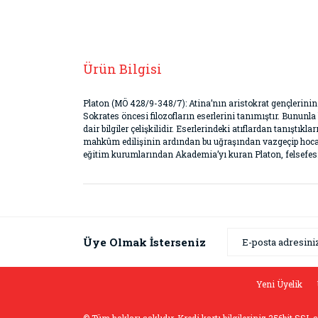
Ürün Bilgisi
Platon (MÖ 428/9-348/7): Atina’nın aristokrat gençlerini
Sokrates öncesi filozofların eserlerini tanımıştır. Bununla
dair bilgiler çelişkilidir. Eserlerindeki atıflardan tanıştı
mahkûm edilişinin ardından bu uğraşından vazgeçip hocas
eğitim kurumlarından Akademia’yı kuran Platon, felsefesini
Bu ürünün fiyat bilgisi, resim, ürün açıklamaların
Görüş ve önerileriniz için teşekkür ederiz.
Ürün resmi kalitesiz, bozuk veya görüntülenemiyor
Üye Olmak İsterseniz
Ürün açıklamasında eksik bilgiler bulunuyor.
Ürün bilgilerinde hatalar bulunuyor.
Yeni Üyelik
Ürün fiyatı diğer sitelerden daha pahalı.