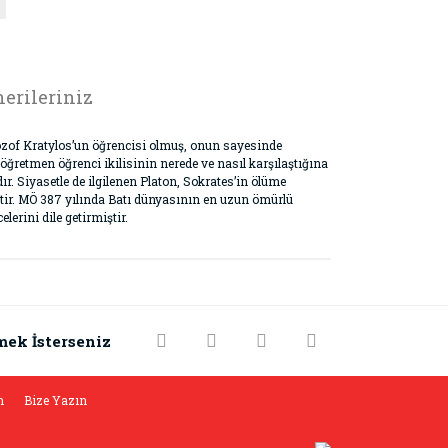
erileriniz
lozof Kratylos’un öğrencisi olmuş, onun sayesinde
 öğretmen öğrenci ikilisinin nerede ve nasıl karşılaştığına
dır. Siyasetle de ilgilenen Platon, Sokrates’in ölüme
tir. MÖ 387 yılında Batı dünyasının en uzun ömürlü
erini dile getirmiştir.
rak tarafımıza iletebilirsiniz.
mek İsterseniz
m
Bize Yazın