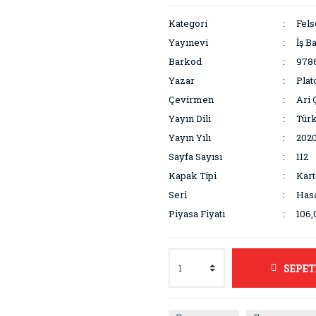
Kategori
Fels
Yayınevi
İş B
Barkod
978
Yazar
Plat
Çevirmen
Ari
Yayın Dili
Tür
Yayın Yılı
202
Sayfa Sayısı
112
Kapak Tipi
Kar
Seri
Hasa
Piyasa Fiyatı
106,
SEPET