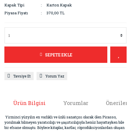
Kapak Tipi
Karton Kapak
Piyasa Fiyatı
370,00 TL
SEPETE EKLE
Tavsiye Et
Yorum Yaz
Ürün Bilgisi
Yorumlar
Önerileri
Yirminci yüzyılın en varlıklı ve ünlü sanatçısı olarak ölen Picasso,
yorulmak bilmeyen yaratıcılığı ve şaşırtıcılığıyla henüz hayattayken bile
bir efsane olmuştu. Böylece kitaplar, kartlar, röprodüksiyonlardan oluşan