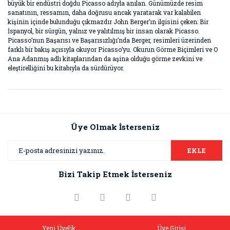
büyük bir endüstri doğdu Picasso adıyla anılan. Günümüzde resim
sanatının, ressamın, daha doğrusu ancak yaratarak var kalabilen
kişinin içinde bulunduğu çıkmazdır John Berger’ın ilgisini çeken: Bir
İspanyol, bir sürgün, yalnız ve yalıtılmış bir insan olarak Picasso.
Picasso’nun Başarısı ve Başarısızlığı’nda Berger, resimleri üzerinden
farklı bir bakış açısıyla okuyor Picasso’yu. Okurun Görme Biçimleri ve O
Ana Adanmış adlı kitaplarından da aşina olduğu görme zevkini ve
eleştirelliğini bu kitabıyla da sürdürüyor.
Bu ürünün fiyat bilgisi, resim, ürün açıklamalarında ve diğer
konularda yetersiz gördüğünüz noktaları öneri formunu
Bu ürüne ilk yorumu siz yapın!
kullanarak tarafımıza iletebilirsiniz.
Görüş ve önerileriniz için teşekkür ederiz.
Üye Olmak İsterseniz
Yorum Yaz
Ürün resmi kalitesiz, bozuk veya görüntülenemiyor.
EKLE
Ürün açıklamasında eksik bilgiler bulunuyor.
Bizi Takip Etmek İsterseniz
Ürün bilgilerinde hatalar bulunuyor.
Ürün fiyatı diğer sitelerden daha pahalı.
Bu ürüne benzer farklı alternatifler olmalı.
Yeni Üyelik
Üye Girişi