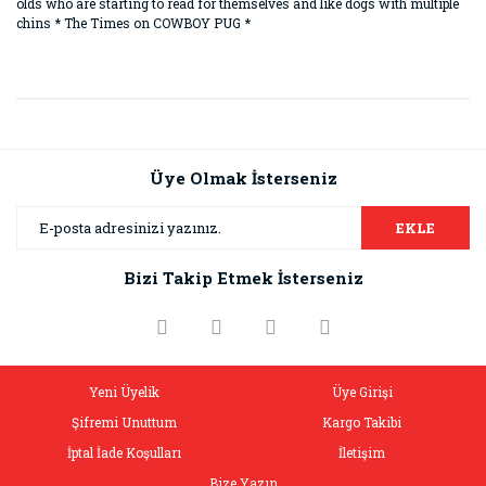
olds who are starting to read for themselves and like dogs with multiple
chins * The Times on COWBOY PUG *
Bu ürünün fiyat bilgisi, resim, ürün açıklamalarında ve diğer
konularda yetersiz gördüğünüz noktaları öneri formunu
Bu ürüne ilk yorumu siz yapın!
kullanarak tarafımıza iletebilirsiniz.
Görüş ve önerileriniz için teşekkür ederiz.
Üye Olmak İsterseniz
Yorum Yaz
Ürün resmi kalitesiz, bozuk veya görüntülenemiyor.
EKLE
Ürün açıklamasında eksik bilgiler bulunuyor.
Bizi Takip Etmek İsterseniz
Ürün bilgilerinde hatalar bulunuyor.
Ürün fiyatı diğer sitelerden daha pahalı.
Bu ürüne benzer farklı alternatifler olmalı.
Yeni Üyelik
Üye Girişi
Şifremi Unuttum
Kargo Takibi
İptal İade Koşulları
İletişim
Bize Yazın