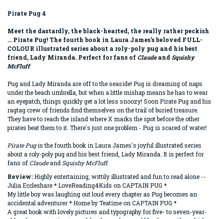
Pirate Pug 4
Meet the dastardly, the black-hearted, the really rather peckish
... Pirate Pug! The fourth book in Laura James's beloved FULL-
COLOUR illustrated series about a roly-poly pug and his best
friend, Lady Miranda. Perfect for fans of
Claude
and
Squishy
McFluff
Pug and Lady Miranda are off to the seaside! Pug is dreaming of naps
under the beach umbrella, but when a little mishap means he has to wear
an eyepatch, things quickly get a lot less snoozy! Soon Pirate Pug and his
ragtag crew of friends find themselves on the trail of buried treasure.
They have to reach the island where X marks the spot before the other
pirates beat them to it. There's just one problem - Pug is scared of water!
Pirate Pug
is the fourth book in Laura James's joyful illustrated series
about a roly-poly pug and his best friend, Lady Miranda. It is perfect for
fans of
Claude
and
Squishy McFluff.
Review:
Highly entertaining, wittily illustrated and fun to read alone --
Julia Eccleshare * LoveReading4Kids on CAPTAIN PUG *
My little boy was laughing out loud every chapter as Pug becomes an
accidental adventurer * Home by Teatime on CAPTAIN PUG *
A great book with lovely pictures and typography for five- to seven-year-