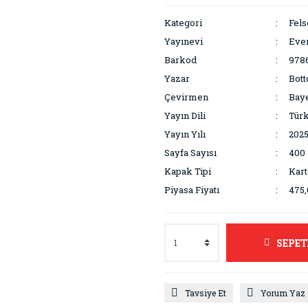
Kategori
Fels
Yayınevi
Ever
Barkod
978
Yazar
Bott
Çevirmen
Baye
Yayın Dili
Tür
Yayın Yılı
202
Sayfa Sayısı
400
Kapak Tipi
Kar
Piyasa Fiyatı
475,
SEPET
Tavsiye Et
Yorum Yaz