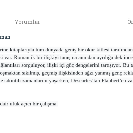
Yorumlar
Ön
Roman
rine kitaplarıyla tüm dünyada geniş bir okur kitlesi tarafınd
si var. Romantik bir ilişkiyi tanışma anından ayrılığa dek ince
lantıları sorguluyor, ilişki içi güç dengelerini tartışıyor. Bu 
e koşmaktan sıkılmış, geçmiş ilişkisinden ağzı yanmış genç rekl
 sıkıntılı zamanlarını yaşarken, Descartes’tan Flaubert’e uzan
dair ufuk açıcı bir çalışma.
da ve diğer konularda yetersiz gördüğünüz noktaları öneri formunu kullana