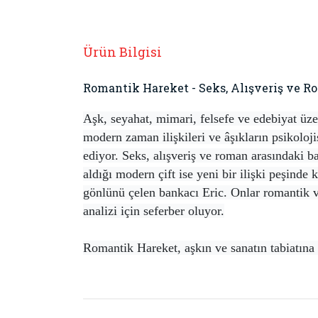
Ürün Bilgisi
Romantik Hareket - Seks, Alışveriş ve 
Aşk, seyahat, mimari, felsefe ve edebiyat üze
modern zaman ilişkileri ve âşıkların psikoloji
ediyor. Seks, alışveriş ve roman arasındaki bağ
aldığı modern çift ise yeni bir ilişki peşind
gönlünü çelen bankacı Eric. Onlar romantik ve
analizi için seferber oluyor.
Romantik Hareket, aşkın ve sanatın tabiatına 
Bu ürünün fiyat bilgisi, resim, ürün açıklamaların
Görüş ve önerileriniz için teşekkür ederiz.