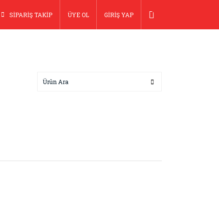
SİPARİŞ TAKİP
ÜYE OL
GİRİŞ YAP