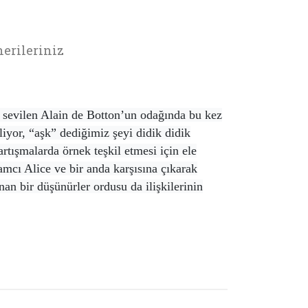
erileriniz
an sevilen Alain de Botton’un odağında bu kez
liyor, “aşk” dediğimiz şeyi didik didik
tartışmalarda örnek teşkil etmesi için ele
amcı Alice ve bir anda karşısına çıkarak
an bir düşünürler ordusu da ilişkilerinin
rak tarafımıza iletebilirsiniz.