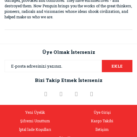
outraged, provoked and comforted. They have enriched lives - and
destroyed them. Now Penguin brings you the works of the great thinkers,
pioneers, radicals and visionaries whose ideas shook civilization, and
helped make us who we are.
Bu ürünün fiyat bilgisi, resim, ürün açıklamalarında ve diğer
konularda yetersiz gördüğünüz noktaları öneri formunu
Bu ürüne ilk yorumu siz yapın!
kullanarak tarafımıza iletebilirsiniz.
Görüş ve önerileriniz için teşekkür ederiz.
Üye Olmak İsterseniz
Yorum Yaz
Ürün resmi kalitesiz, bozuk veya görüntülenemiyor.
EKLE
Ürün açıklamasında eksik bilgiler bulunuyor.
Bizi Takip Etmek İsterseniz
Ürün bilgilerinde hatalar bulunuyor.
Ürün fiyatı diğer sitelerden daha pahalı.
Bu ürüne benzer farklı alternatifler olmalı.
Yeni Üyelik
Üye Girişi
Şifremi Unuttum
Kargo Takibi
İptal İade Koşulları
İletişim