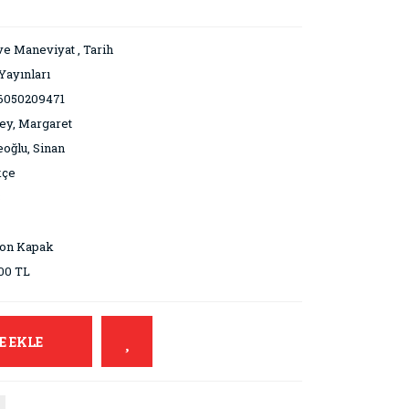
ve Maneviyat
,
Tarih
Yayınları
6050209471
ley, Margaret
oğlu, Sinan
kçe
3
ton Kapak
00 TL
E EKLE