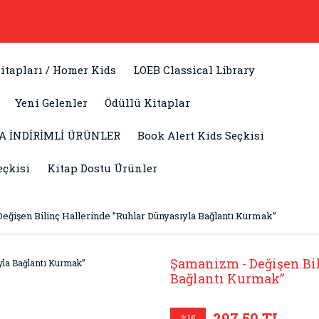
itapları / Homer Kids
LOEB Classical Library
Yeni Gelenler
Ödüllü Kitaplar
A İNDİRİMLİ ÜRÜNLER
Book Alert Kids Seçkisi
eçkisi
Kitap Dostu Ürünler
eğişen Bilinç Hallerinde ”Ruhlar Dünyasıyla Bağlantı Kurmak”
Şamanizm - Değişen Bi
Bağlantı Kurmak”
297,50 TL
%15