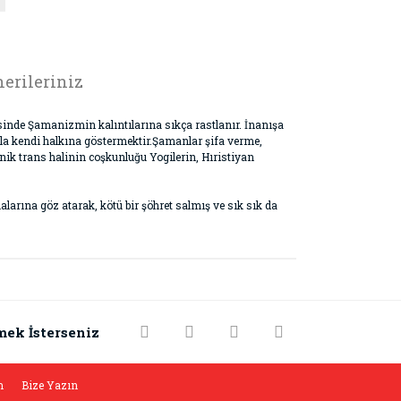
erileriniz
inde Şamanizmin kalıntılarına sıkça rastlanır. İnanışa
yla kendi halkına göstermektir.Şamanlar şifa verme,
anik trans halinin coşkunluğu Yogilerin, Hıristiyan
rına göz atarak, kötü bir şöhret salmış ve sık sık da
rak tarafımıza iletebilirsiniz.
mek İsterseniz
m
Bize Yazın