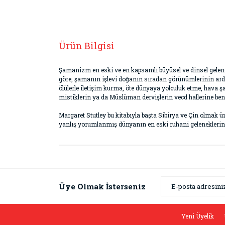
Ürün Bilgisi
Şamanizm en eski ve en kapsamlı büyüsel ve dinsel gelene
göre, şamanın işlevi doğanın sıradan görünümlerinin ardı
ölülerle iletişim kurma, öte dünyaya yolculuk etme, hava ş
mistiklerin ya da Müslüman dervişlerin vecd hallerine ben
Margaret Stutley bu kitabıyla başta Sibirya ve Çin olmak
yanlış yorumlanmış dünyanın en eski ruhani geleneklerinde
Bu ürünün fiyat bilgisi, resim, ürün açıklamaların
Görüş ve önerileriniz için teşekkür ederiz.
Ürün resmi kalitesiz, bozuk veya görüntülenemiyor
Üye Olmak İsterseniz
Ürün açıklamasında eksik bilgiler bulunuyor.
Ürün bilgilerinde hatalar bulunuyor.
Yeni Üyelik