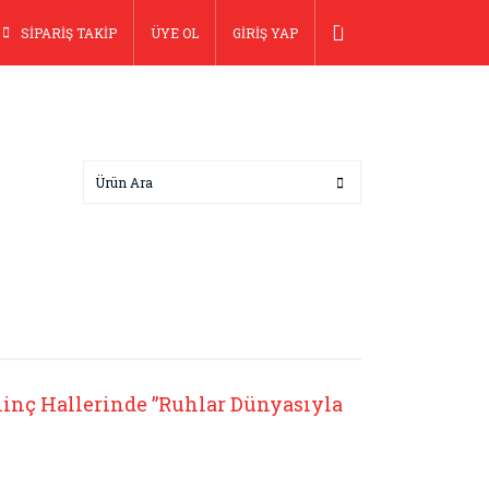
SİPARİŞ TAKİP
ÜYE OL
GİRİŞ YAP
linç Hallerinde ”Ruhlar Dünyasıyla