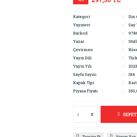
Kategori
Din 
Yayınevi
Say 
Barkod
978
Yazar
Stut
Çevirmen
Köse
Yayın Dili
Tür
Yayın Yılı
202
Sayfa Sayısı
184
Kapak Tipi
Kar
Piyasa Fiyatı
350,
SEPET
Tavsiye Et
Yorum Yaz