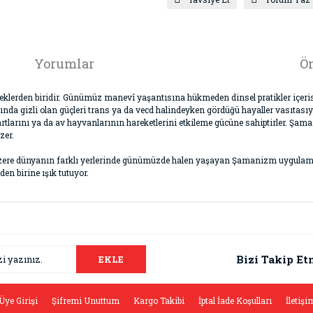
Yorumlar
Ön
klerden biridir. Günümüz manevî yaşantısına hükmeden dinsel pratikler içeris
nda gizli olan güçleri trans ya da vecd halindeyken gördüğü hayaller vasıtası
artlarını ya da av hayvanlarının hareketlerini etkileme gücüne sahiptirler. Şam
zer.
 üzere dünyanın farklı yerlerinde günümüzde halen yaşayan Şamanizm uygulamala
n birine ışık tutuyor.
da ve diğer konularda yetersiz gördüğünüz noktaları öneri formunu kullana
Bu ürüne ilk yorumu siz yapın!
.
Bizi Takip Et
EKLE
Yorum Yaz
Üye Girişi
Şifremi Unuttum
Kargo Takibi
İptal İade Koşulları
İletişi