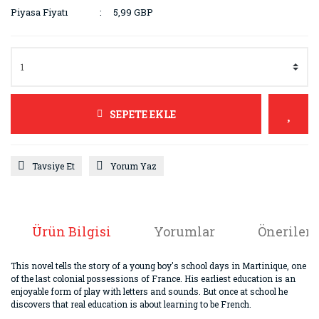
Piyasa Fiyatı
5,99 GBP
SEPETE EKLE
Tavsiye Et
Yorum Yaz
Ürün Bilgisi
Yorumlar
Önerileri
This novel tells the story of a young boy's school days in Martinique, one
of the last colonial possessions of France. His earliest education is an
enjoyable form of play with letters and sounds. But once at school he
discovers that real education is about learning to be French.