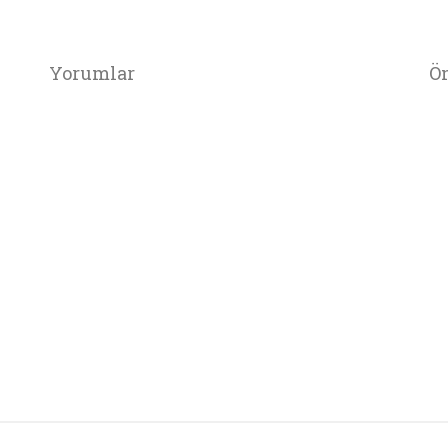
Yorumlar
Ön
da ve diğer konularda yetersiz gördüğünüz noktaları öneri formunu kullana