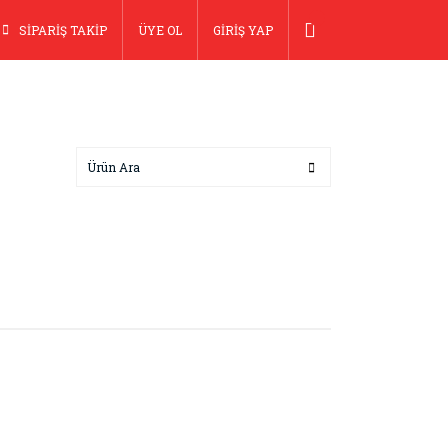
SİPARİŞ TAKİP
ÜYE OL
GİRİŞ YAP