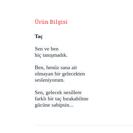
Ürün Bilgisi
Taç
Sen ve ben
hiç tanışmadık.
Ben, henüz sana ait
olmayan bir gelecekten
sesleniyorum.
Sen, gelecek nesillere
farklı bir taç bırakabilme
gücüne sahipsin...
Bu ürünün fiyat bilgisi, resim, ürün açıklamaların