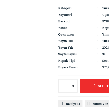
Kategori
Türk
Yayınevi
Uçan
Barkod
978
Yazar
Kapf
Çevirmen
Yılm
Yayın Dili
Tür
Yayın Yılı
202
Sayfa Sayısı
32
Kapak Tipi
Sert
Piyasa Fiyatı
375,
SEPET
Tavsiye Et
Yorum Yaz