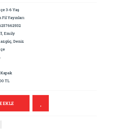
çe 3-6 Yaş
 Fil Yayınları
6257662932
f, Emily
azgüç, Deniz
kçe
4
 Kapak
00 TL
E EKLE