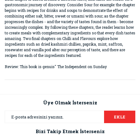
gastronomic journey of discovery. Consider Sour for example: the chapter
begins with recipes for drinks and soups to demonstrate the effect of
combining either salt, bitter, sweet or umami with sour; as the chapter
progresses the dishes - and the variety of tastes found in them - become
increasingly complex. By following these chapters, the reader learns how
to create meals with complementary ingredients so that every dish tastes
amazing. Two final chapters on Chilli and Flavours explore how
ingredients such as dried kashmiri chillies, paprika, mint, saffron,
rosewater and vanilla pod alter our perception of taste, and there are
recipes for each of the ingredients featured.
Review: This book is genuis" The Independent on Sunday
Bu ürünün fiyat bilgisi, resim, ürün açıklamalarında ve diğer
konularda yetersiz gördüğünüz noktaları öneri formunu
Bu ürüne ilk yorumu siz yapın!
kullanarak tarafımıza iletebilirsiniz.
Görüş ve önerileriniz için teşekkür ederiz.
Üye Olmak İsterseniz
Yorum Yaz
Ürün resmi kalitesiz, bozuk veya görüntülenemiyor.
EKLE
Ürün açıklamasında eksik bilgiler bulunuyor.
Bizi Takip Etmek İsterseniz
Ürün bilgilerinde hatalar bulunuyor.