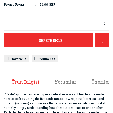
Piyasa Fiyatı
14,99 GBP
SEPETE EKLE
Tavsiye Et
Yorum Yaz
Ürün Bilgisi
Yorumlar
Önerileri
"Taste" approaches cooking in a radical new way. It teaches the reader
how to cook by using the five basic tastes - sweet, sour, bitter, salt and
umami (savoury) - and reveals that anyone can make delicious food at
home by simply understanding how these tastes react to one another.
Each chapter is based around a different taste, and takes the reader on a